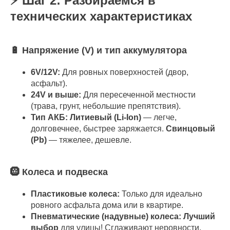
⚡ Шаг 2: Разбираемся в
технических характеристиках
🔋 Напряжение (V) и тип аккумулятора
6V/12V:
Для ровных поверхностей (двор,
асфальт).
24V и выше:
Для пересеченной местности
(трава, грунт, небольшие препятствия).
Тип АКБ:
Литиевый (Li-Ion)
— легче,
долговечнее, быстрее заряжается.
Свинцовый
(Pb)
— тяжелее, дешевле.
🛞 Колеса и подвеска
Пластиковые колеса:
Только для идеально
ровного асфальта дома или в квартире.
Пневматические (надувные) колеса:
Лучший
выбор
для улицы! Сглаживают неровности,