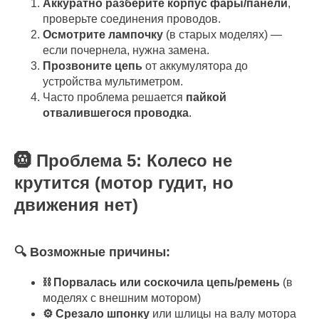
Аккуратно разберите корпус фары/панели
,
проверьте соединения проводов.
Осмотрите лампочку
(в старых моделях) —
если почернела, нужна замена.
Прозвоните цепь
от аккумулятора до
устройства мультиметром.
Часто проблема решается
пайкой
отвалившегося проводка
.
🛞 Проблема 5: Колесо не
крутится (мотор гудит, но
движения нет)
🔍 Возможные причины:
⛓️ Порвалась или соскочила цепь/ремень
(в
моделях с внешним мотором)
⚙️ Срезало шпонку
или шлицы на валу мотора