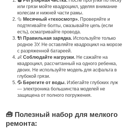
🧽 Регулярная чистка.
После прогулки по песку
или грязи мойте квадроцикл, уделяя внимание
колесам и нижней части рамы.
🔩
Месячный «техосмотр».
Проверяйте и
подтягивайте болты, смазывайте цепь (если
есть), осматривайте провода.
🔌 Правильная зарядка.
Используйте только
родное ЗУ. Не оставляйте квадроцикл на морозе
с разряженной батареей.
👶
Соблюдайте нагрузки.
Не сажайте на
квадроцикл, рассчитанный на одного ребенка,
двоих. Не используйте модель для асфальта в
глубокой грязи.
💦 Берегите от воды.
Избегайте глубоких луж
— электроника большинства моделей не
защищена от полного погружения.
🧰 Полезный набор для мелкого
ремонта: