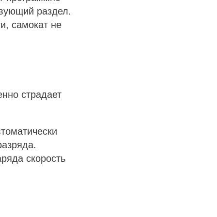
твующий раздел.
и, самокат не
енно страдает
втоматически
разряда.
ряда скорость