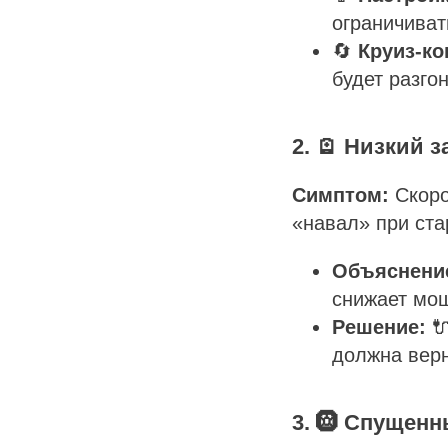
ограничиват
🔄
Круиз-ко
будет разго
2. 🪫 Низкий 
Симптом:
Скоро
«навал» при стар
Объяснени
снижает мощ
Решение:

должна верн
3. 🛞 Спущенн