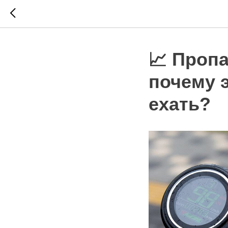
📈 Проп
почему 
ехать?