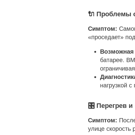
🔌 Проблемы 
Симптом:
Самок
«проседает» под
Возможная 
батарее. BM
ограничивая
Диагностик
нагрузкой с
🎛️ Перегрев 
Симптом:
После
улице скорость 