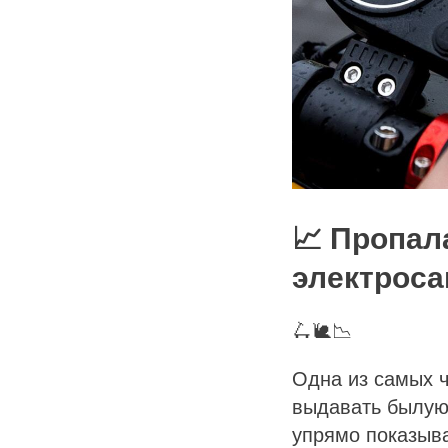
📈 Пропал
электроса
🛴🐌📉
Одна из самых 
выдавать былую 
упрямо показыв