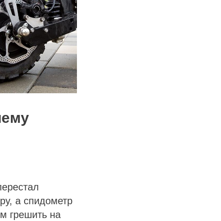
чему
перестал
ру, а спидометр
м грешить на