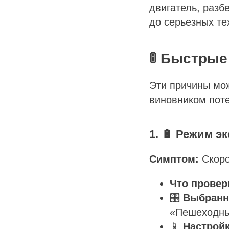
двигатель, разб
до серьезных те
🚦 Быстрые
Эти причины мож
виновником поте
1. 🔋 Режим э
Симптом:
Скоро
Что провер
🎛️
Выбранн
«Пешеходный
📱
Настройк