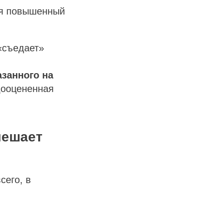
ся повышенный
«съедает»
азанного на
дооцененная
мешает
сего, в