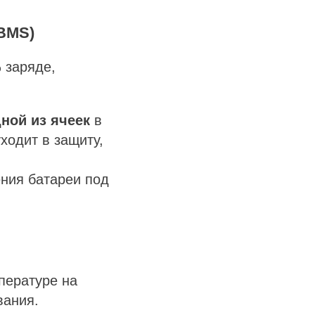
(BMS)
 заряде,
ной из ячеек
в
ходит в защиту,
ния батареи под
пературе на
вания.