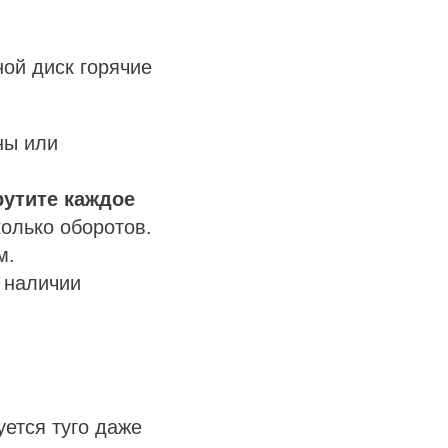
ой диск горячие
ны или
рутите каждое
олько оборотов.
м.
 наличии
уется туго даже