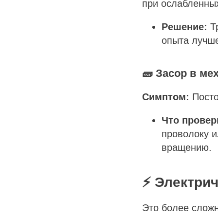
при ослабленных
Решение:
Тр
опыта лучше
🧱 Засор в ме
Симптом:
Посто
Что провер
проволоку и
вращению.
⚡ Электри
Это более слож