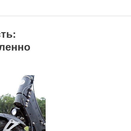
ть:
дленно