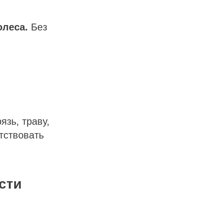
олеса.
Без
язь, траву,
тствовать
сти