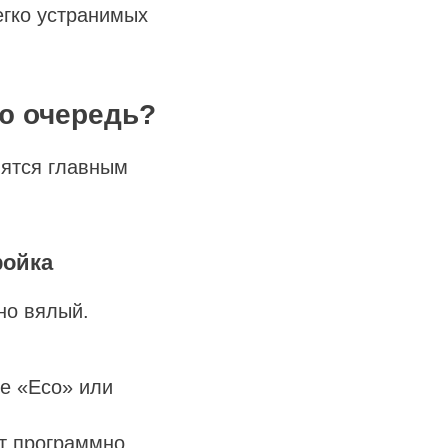
егко устранимых
ую очередь?
вятся главным
ройка
но вялый.
не «Eco» или
т программно