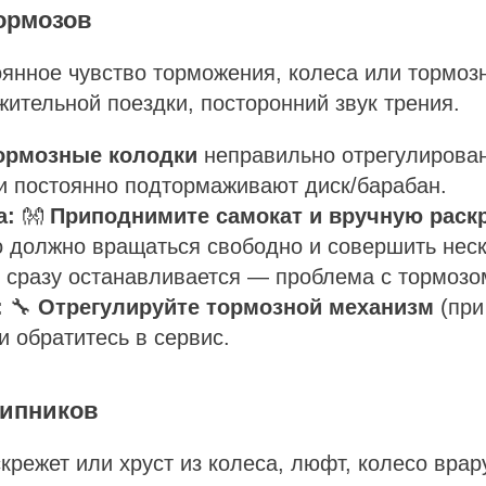
тормозов
янное чувство торможения, колеса или тормозн
ительной поездки, посторонний звук трения.
ормозные колодки
неправильно отрегулирова
и постоянно подтормаживают диск/барабан.
а:
👐
Приподнимите самокат и вручную раск
 должно вращаться свободно и совершить неск
 сразу останавливается — проблема с тормозо
:
🔧
Отрегулируйте тормозной механизм
(при
и обратитесь в сервис.
шипников
крежет или хруст из колеса, люфт, колесо врар