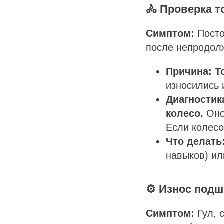
🚴 Проверка 
Симптом:
Посто
после непродолж
Причина:
Т
износились 
Диагностик
колесо.
Оно
Если колесо
Что делать
навыков) ил
⚙️ Износ под
Симптом:
Гул, с