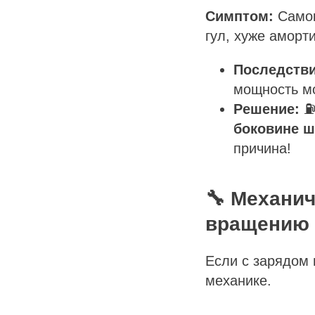
Симптом:
Самок
гул, хуже аморт
Последстви
мощность м
Решение:
боковине ш
причина!
🔧 Механич
вращению
Если с зарядом 
механике.