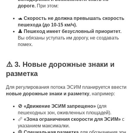
дороге.
При этом:
🐢
Скорость не должна превышать скорость
пешехода (до 10-15 км/ч).
👤
Пешеход имеет безусловный приоритет.
Вы обязаны уступать им дорогу, не создавать
помех.
⚠️ 3. Новые дорожные знаки и
разметка
Для регулирования потока ЭСИМ планируется ввести
новые дорожные знаки и разметку
, например:
🚫
«Движение ЭСИМ запрещено»
(для
пешеходных зон, оживленных площадей).
📏
«Зона ограничения скорости для ЭСИМ»
с
указанием максималки.
🛑
Специальная разметка
для обозначения зон