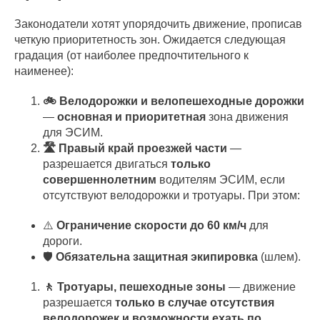
Законодатели хотят упорядочить движение, прописав
четкую приоритетность зон. Ожидается следующая
градация (от наиболее предпочтительного к
наименее):
🚲 Велодорожки и велопешеходные дорожки
—
основная и приоритетная
зона движения
для ЭСИМ.
🛣️ Правый край проезжей части
—
разрешается двигаться
только
совершеннолетним
водителям ЭСИМ, если
отсутствуют велодорожки и тротуары. При этом:
⚠️
Ограничение скорости до 60 км/ч
для
дороги.
🛡️
Обязательна защитная экипировка
(шлем).
🚶 Тротуары, пешеходные зоны
— движение
разрешается
только в случае отсутствия
велодорожек и возможности ехать по