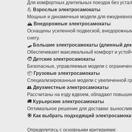
Для комфортных длительных поездок без устало
💪
Взрослые электросамокаты
Мощные и динамичные модели для ежедневного
🏔️
Внедорожные электросамокаты
Оснащены усиленной подвеской, внедорожными
снегу.
🛹
Большие электросамокаты (длинный дек
Обеспечивают максимальный комфорт и устойч
🧒
Детские электросамокаты
Безопасные, управляемые модели с ограничен
📦
Грузовые электросамокаты
Специализированные модели с увеличенной гр
👥
Двухместные электросамокаты
Рассчитаны на езду вдвоем, обладают повыше
🚚
Курьерские электросамокаты
Оптимальное решение для доставки: выносливо
🎯 Как выбрать подходящий электросамока
Определитесь с основными критериями: