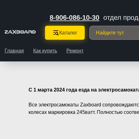
8-906-086-10-30
отдел про
Каталог
Главная
Как купить
Ремонт
С 1 марта 2024 года езда на электросамок
Все электросамокаты Zaxboard сопровождаются
колесах маркировка 245ватт. Полностью соотв