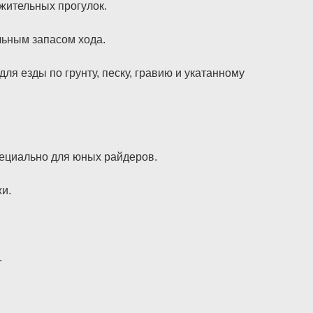
лжительных прогулок.
ьным запасом хода.
езды по грунту, песку, гравию и укатанному
ециально для юных райдеров.
и.
.