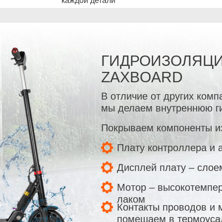
каждой детали
ГИДРОИЗОЛЯЦИ
ZAXBOARD
В отличие от других комп
мы делаем внутреннюю г
Покрываем компоненты и
Плату контроллера и 
Дисплей плату – слое
Мотор – высокотемпе
лаком
Контакты проводов и 
помещаем в термоуса