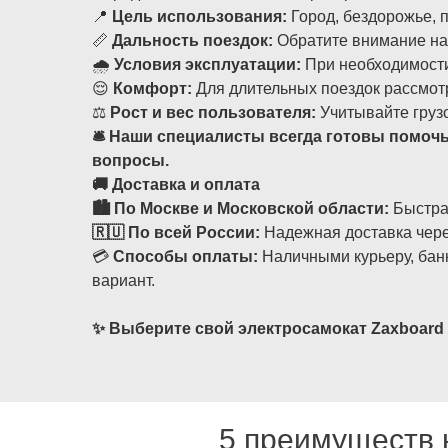
📍
Цель использования:
Город, бездорожье, п
📏
Дальность поездок:
Обратите внимание на 
🌧️
Условия эксплуатации:
При необходимости 
😌
Комфорт:
Для длительных поездок рассмотр
⚖️
Рост и вес пользователя:
Учитывайте груз
🛎️ Наши специалисты всегда готовы помоч
вопросы.
🚚 Доставка и оплата
🏙️ По Москве и Московской области:
Быстрая
🇷🇺 По всей России:
Надежная доставка чере
💳
Способы оплаты:
Наличными курьеру, банк
вариант.
✨ Выберите свой электросамокат Zaxboard
5 преимуществ 