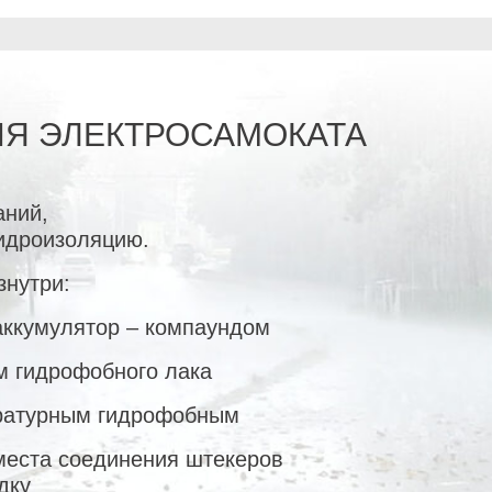
Я ЭЛЕКТРОСАМОКАТА
аний,
идроизоляцию.
знутри:
аккумулятор – компаундом
м гидрофобного лака
ратурным гидрофобным
места соединения штекеров
дку