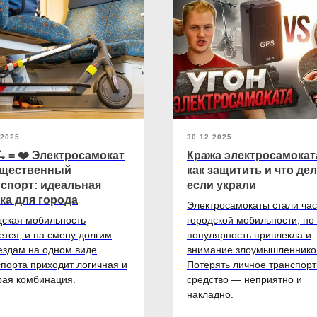
.2025
30.12.2025
 = ❤️ Электросамокат
Кража электросамокат
бщественный
как защитить и что дел
спорт: идеальная
если украли
ка для города
Электросамокаты стали ча
дская мобильность
городской мобильности, но
тся, и на смену долгим
популярность привлекла и
ездам на одном виде
внимание злоумышленнико
порта приходит логичная и
Потерять личное транспор
рая комбинация.
средство — неприятно и
накладно.