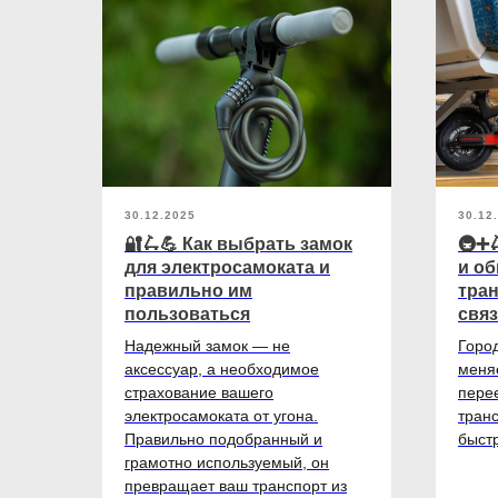
30.12.2025
30.12
атов
🔐🛴💪 Как выбрать замок
🚇➕
для электросамоката и
и о
rade-
правильно им
тран
пользоваться
связ
Надежный замок — не
Горо
аксессуар, а необходимое
меняе
 шоу-
страхование вашего
пере
board
электросамоката от угона.
транс
не
Правильно подобранный и
быст
грамотно используемый, он
й
превращает ваш транспорт из