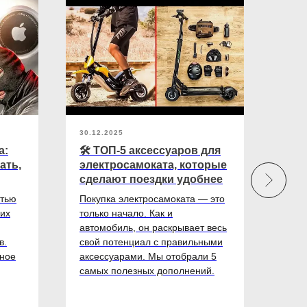
30.12.2025
30.12
а:
🛠️ ТОП-5 аксессуаров для
🚇 
ать,
электросамоката, которые
эле
сделают поездки удобнее
авт
пра
стью
Покупка электросамоката — это
 их
только начало. Как и
Элек
автомобиль, он раскрывает весь
инст
в.
свой потенциал с правильными
муль
тное
аксессуарами. Мы отобрали 5
Умен
самых полезных дополнений.
его 
его 
полн