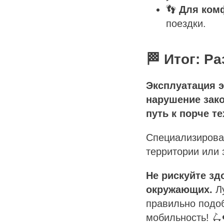
👣
Для ком
поездки.
🏁 Итог: Р
Эксплуатация э
нарушение зак
путь к порче те
Специализирова
территории или 
Не рискуйте зд
окружающих.
Лу
правильно подо
мобильность! 🛴