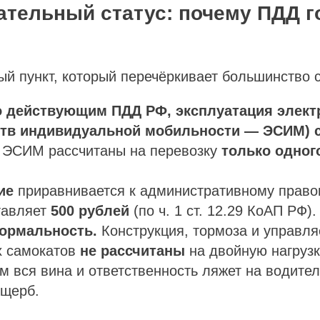
ательный статус: почему ПДД г
й пункт, который перечёркивает большинство 
 действующим ПДД РФ, эксплуатация элект
тв индивидуальной мобильности — ЭСИМ) 
ЭСИМ рассчитаны на перевозку
только одног
ие
приравнивается к административному прав
тавляет
500 рублей
(по ч. 1 ст. 12.29 КоАП РФ).
ормальность.
Конструкция, тормоза и управл
х самокатов
не рассчитаны
на двойную нагрузк
м вся вина и ответственность ляжет на водител
ущерб.