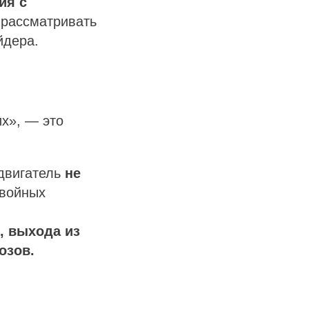
ия с
рассматривать
йдера.
х», — это
 двигатель
не
двойных
 выхода из
озов.