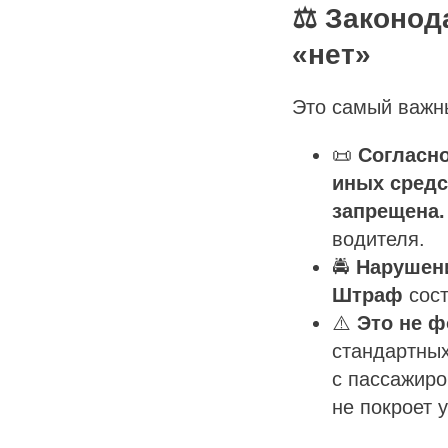
⚖️ Законод
«нет»
Это самый важны
📜
Согласно
иных средс
запрещена.
водителя.
🚔
Нарушен
Штраф
сос
⚠️
Это не ф
стандартны
с пассажиро
не покроет 