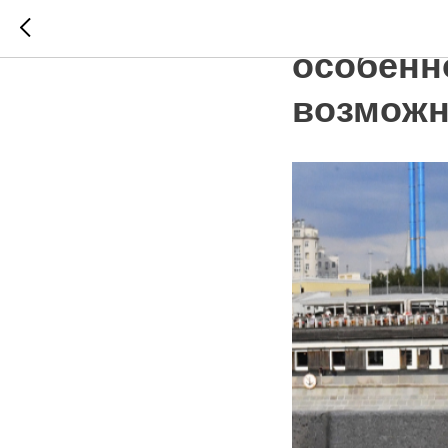
👫 Элек
особенн
возможн