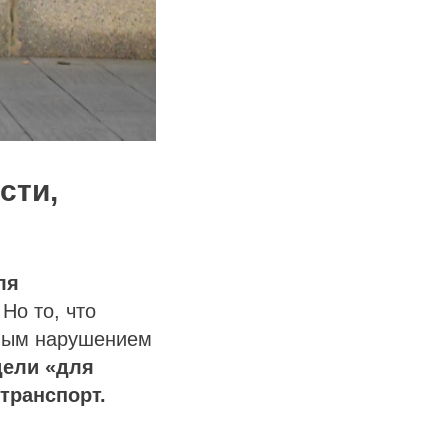
сти,
ля
Но то, что
сным нарушением
дели «для
 транспорт.