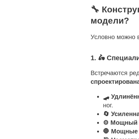
🔧 Констр
модели?
Условно можно 
1. 🛵 Специа
Встречаются ред
спроектирован
🛹 Удлинён
ног.
🔄 Усиленн
⚙️ Мощный 
🛑 Мощные