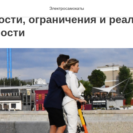
тросамокат для двоих:
Электросамокаты
ости, ограничения и реа
ости