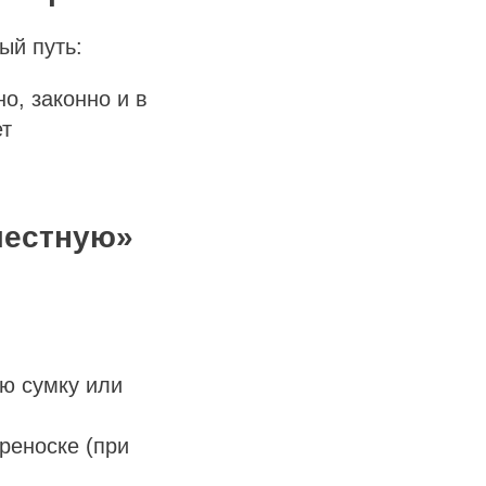
ый путь:
о, законно и в
ет
местную»
ю сумку или
реноске (при