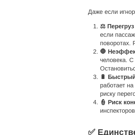
Даже если игнор
⚖️ Перегруз
если пассаж
поворотах. 
🛑 Неэффек
человека. 
Остановитьс
🔋 Быстрый
работает на
риску перег
👮 Риск ко
инспекторов
✅ Единств