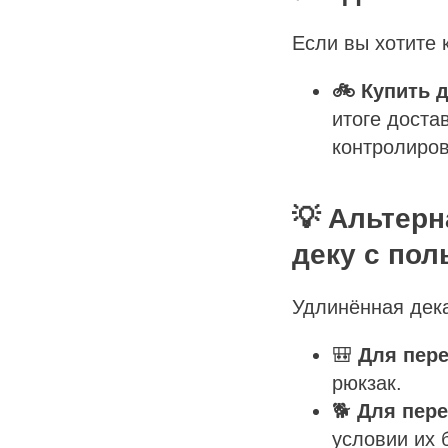
Если вы хотите 
🚲 Купить 
итоге доста
контролиров
💡 Альтерн
деку с пол
Удлинённая дека
🎒
Для пере
рюкзак.
🐕
Для пер
условии их 