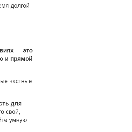
емя долгой
овиях — это
ю и прямой
тые частные
сть для
о свой,
йте умную