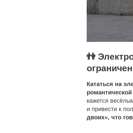
👫 Электр
ограничен
Кататься на эл
романтической 
кажется весёлы
и привести к по
двоих», что го