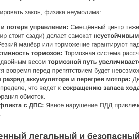
ировать закон, физика неумолима:
 и потеря управления:
Смещённый центр тяже
ир стоит сзади) делает самокат
неустойчивым
Резкий манёвр или торможение гарантируют па
тивность тормозов:
Тормозная система рассч
С двойным весом
тормозной путь увеличивается
я вовремя перед препятствием будет невозмо
 разряд аккумулятора и перегрев мотора:
Дв
 пределе, что ведёт к
сокращению запаса хода
орания обмоток.
нфликта с ДПС:
Явное нарушение ПДД привлеч
.
енный легальный и безопасный