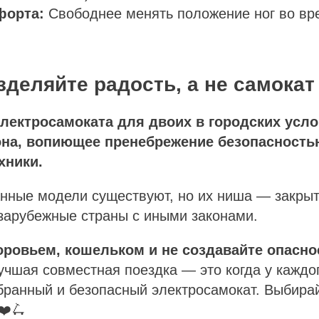
форта:
Свободнее менять положение ног во вр
азделяйте радость, а не самокат
лектросамоката для двоих в городских усл
она, вопиющее пренебрежение безопасность
хники.
нные модели существуют, но их ниша — закры
зарубежные страны с иными законами.
оровьем, кошельком и не создавайте опасно
чшая совместная поездка — это когда у каждог
бранный и безопасный электросамокат. Выбира
❤️🛴