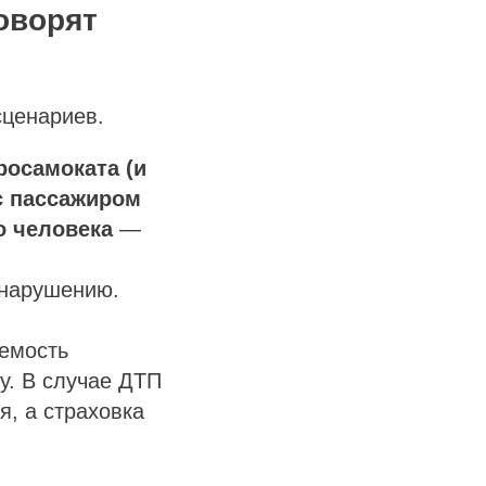
оворят
сценариев.
росамоката (и
с пассажиром
о человека
—
онарушению.
яемость
у. В случае ДТП
я, а страховка