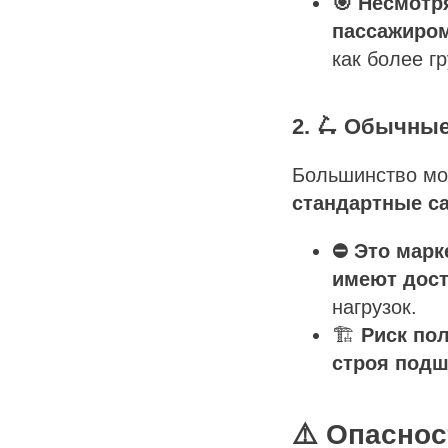
🎯 Несмотр
пассажиром
как более г
2. 🛴 Обычные
Большинство мод
стандартные са
⛔ Это марк
имеют дост
нагрузок.
🏗️
Риск по
строя подш
⚠️ Опаснос