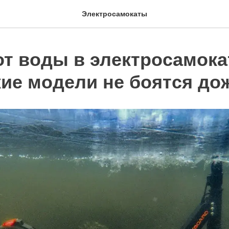
Электросамокаты
от воды в электросамока
кие модели не боятся до