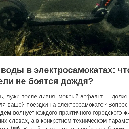
 воды в электросамокатах: что
ели не боятся дождя?
ь, лужи после ливня, мокрый асфальт — должн
для вашей поездки на электросамокате? Вопро
ждем
волнует каждого практичного городского ж
щих словах, а в конкретном техническом параме
ты (IP)
. В этой статье мы подробно разберем, 