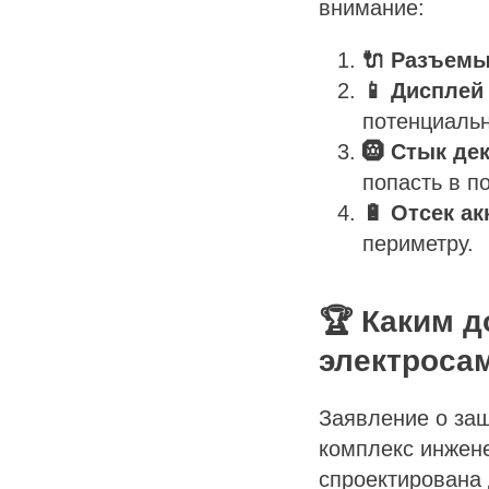
внимание:
🔌 Разъемы
📱 Дисплей
потенциальн
🛞 Стык де
попасть в п
🔋 Отсек а
периметру.
🏆 Каким 
электроса
Заявление о защ
комплекс инжене
спроектирована 