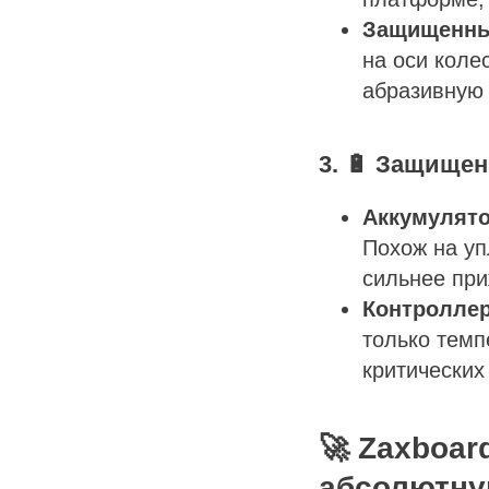
Защищенны
на оси коле
абразивную 
3. 🔋 Защище
Аккумулято
Похож на уп
сильнее при
Контроллер
только темп
критических
🚀 Zaxboar
абсолютну