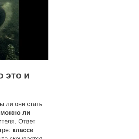
 это и
ы ли они стать
с
можно ли
ителя. Ответ
тре:
классе
что скрывается