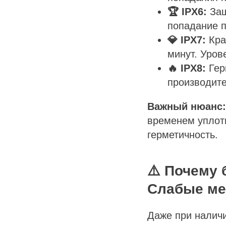
🏆 IPX6:
Защ
попадание п
💎 IPX7:
Кра
минут. Уров
🔥 IPX8:
Гер
производите
Важный нюанс:
временем уплот
герметичность.
⚠️ Почему
Слабые ме
Даже при наличи