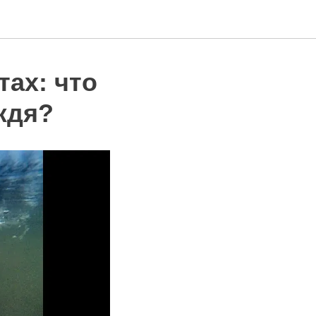
тах: что
ждя?