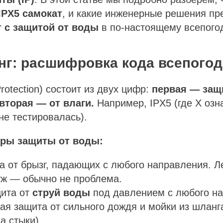
IPX5 самокат
, и какие инженерные решения п
 с защитой от воды
в по-настоящему всепог
инг: расшифровка кода всепого
Protection) состоит из двух цифр:
первая — защ
 вторая — от влаги.
Например, IPX5 (где X озна
не тестировалась).
фры защиты от воды:
 от брызг, падающих с любого направления. Л
уж — обычно не проблема.
ита от
струй воды
под давлением с любого на
ая защита от сильного дождя и мойки из шланг
а стыки).