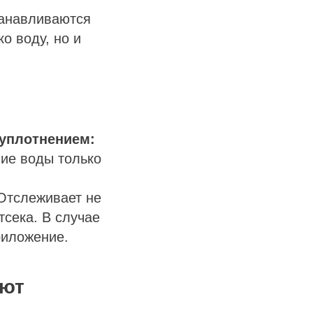
анавливаются
о воду, но и
уплотнением:
ие воды только
тслеживает не
тсека. В случае
риложение.
ают