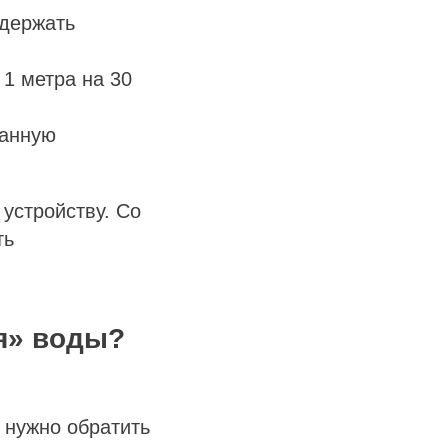
ыдержать
.
1 метра на 30
занную
устройству. Со
ть
я» воды?
 нужно обратить