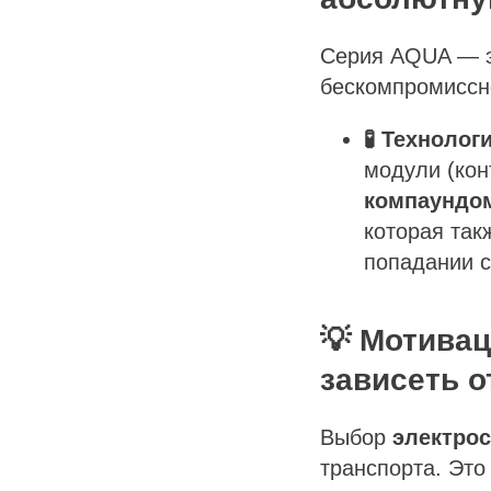
Серия AQUA — э
бескомпромиссно
🧪 Технолог
модули (ко
компаундо
которая так
попадании с
💡 Мотива
зависеть о
Выбор
электрос
транспорта. Это