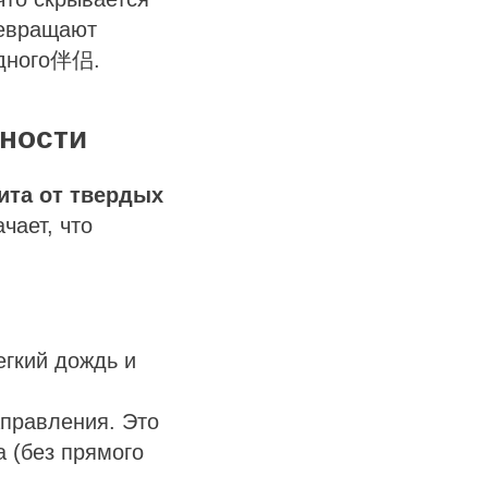
ревращают
одного伴侣.
дности
ита от твердых
чает, что
егкий дождь и
правления. Это
а (без прямого