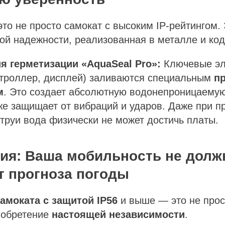
то не просто самокат с высоким IP-рейтингом
й надежности, реализованная в металле и код
ия герметизации «AquaSeal Pro»:
Ключевые эл
нтроллер, дисплей) заливаются специальным
п
м
. Это создает абсолютную водонепроницаемую
же защищает от вибраций и ударов. Даже при 
труи вода физически не может достичь платы.
ция: Ваша мобильность не долж
т прогноза погоды
амоката с защитой IP56
и выше — это не прос
 обретение
настоящей независимости
.