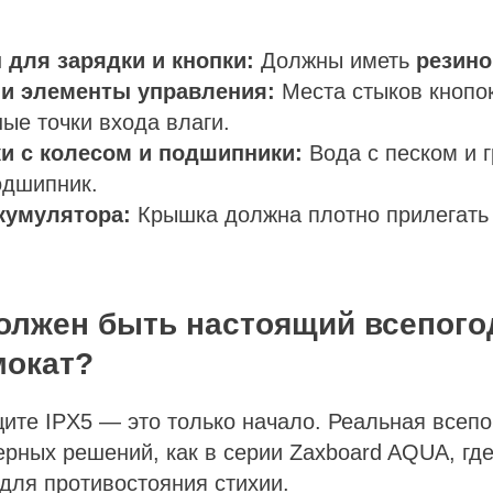
 для зарядки и кнопки:
Должны иметь
резино
 и элементы управления:
Места стыков кнопо
ые точки входа влаги.
ки с колесом и подшипники:
Вода с песком и 
одшипник.
ккумулятора:
Крышка должна плотно прилегать
должен быть настоящий всепог
мокат?
ите IPX5 — это только начало. Реальная всепо
рных решений, как в серии Zaxboard AQUA, гд
для противостояния стихии.