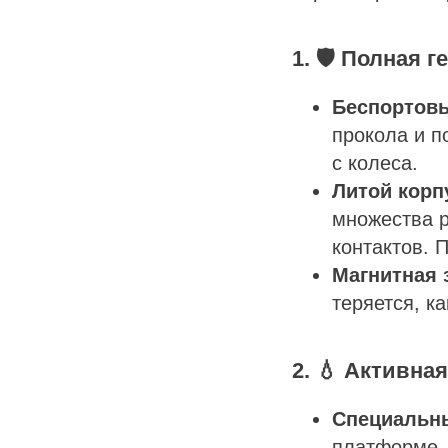
1. 🛡️ Полная
Беспортовы
прокола и п
с колеса.
Литой корп
множества р
контактов. 
Магнитная 
теряется, к
2. 💧 Активна
Специальн
платформе, 