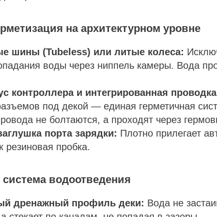
 герметизация на архитектурном уровне
е шины (Tubeless) или литые колеса:
Исключ
опадания воды через ниппель камеры. Вода пр
ус контроллера и интегрированная проводка
азъемов под декой — единая герметичная сист
Провода не болтаются, а проходят через гермо
заглушка порта зарядки:
Плотно прилегает ав
ак резиновая пробка.
я система водоотведения
ый дренажный профиль деки:
Вода не застаи
а стекает по каналам, не попадая в зазоры.