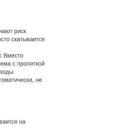
ают риск
осто скатывается
:
Вместо
ема с пропиткой
вводы.
томатически, не
вается на