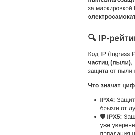
за маркировкой
электросамокат
🔍 IP-рейт
Код IP (Ingress 
частиц (пыли),
защита от пыли 
Что значат ци
IPX4:
Защита
брызги от л
🛡️ IPX5:
Защ
уже уверенн
попадания н