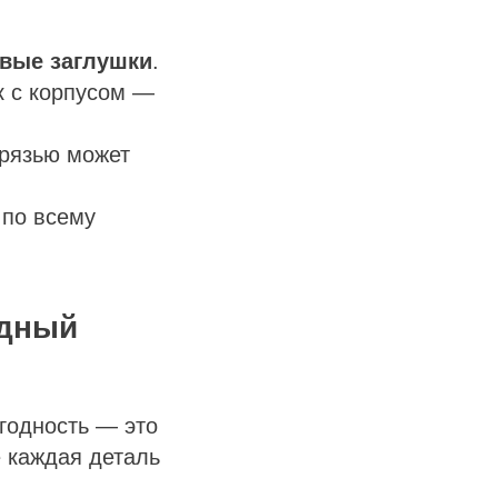
вые заглушки
.
к с корпусом —
грязью может
 по всему
одный
годность — это
е каждая деталь