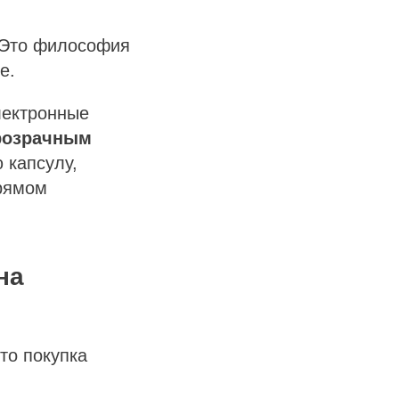
. Это философия
е.
ектронные
розрачным
 капсулу,
прямом
на
то покупка