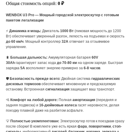
Общая стоимость опций:
0 ₽
WENBOX U3 Pro — Мощный городской электроскутер с готовым
пакетом легализации
⚡
Динамика и мощь:
Двигатель
1000 Вт
(пиковая мощность до 1200
Вт) обеспечивает уверенный разгон, легкость на подъемах и скорость
до 60 км/ч
. Мощный контроллер
32А
отвечает за отзывчивое
управление.
🔋
Большая дальность:
Аккумуляторная батарея
60V
30Ah
гарантирует запас хода
до 70-80 км
на одном заряде. Быстрая
зарядка
5А
восполняет энергию примерно за
6-8 часов
.
🛡️
Безопасность прежде всего:
Двойная система
гидравлических
дисковых тормозов
обеспечивает мгновенную и предсказуемую
остановку. Встроенная
сигнализация
защищает ваш транспорт.
🚵
Комфорт на любой дороге:
Полная
амортизация
(передняя и
задняя подвеска) и
16-дюймовые колеса
гасят неровности, делая
поездку плавной даже на разбитом асфальте.
💡
Полностью укомплектован:
Электроскутер готов к поездкам сразу
после сборки! В комплекте уже есть яркая
фара
,
поворотники
,
стоп-
сигналы
, информативный
дисплей
,
багажник
,
корзина
,
зеркала
и