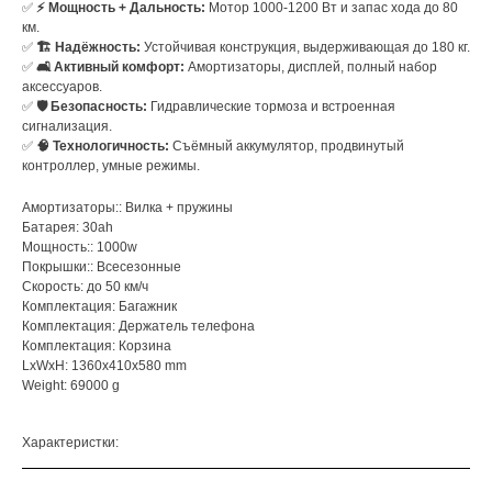
✅
⚡ Мощность + Дальность:
Мотор 1000-1200 Вт и запас хода до 80
км.
✅
🏗️ Надёжность:
Устойчивая конструкция, выдерживающая до 180 кг.
✅
🛋️ Активный комфорт:
Амортизаторы, дисплей, полный набор
аксессуаров.
✅
🛡️ Безопасность:
Гидравлические тормоза и встроенная
сигнализация.
✅
🧠 Технологичность:
Съёмный аккумулятор, продвинутый
контроллер, умные режимы.
Амортизаторы:: Вилка + пружины
Батарея: 30ah
Мощность:: 1000w
Покрышки:: Всесезонные
Скорость: до 50 км/ч
Комплектация: Багажник
Комплектация: Держатель телефона
Комплектация: Корзина
LxWxH: 1360x410x580 mm
Weight: 69000 g
Характеристки: