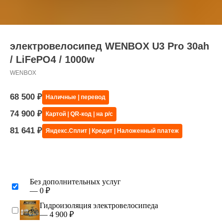
электровелосипед WENBOX U3 Pro 30ah
/ LiFePO4 / 1000w
WENBOX
68 500
₽
Наличные | перевод
74 900
₽
Картой | QR-код | на р/с
81 641
₽
Яндекс.Сплит | Кредит | Наложенный платеж
Без дополнительных услуг
— 0 ₽
Гидроизоляция электровелосипеда
— 4 900 ₽