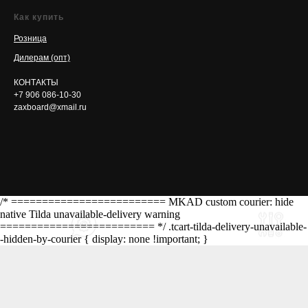
Как купить
Розница
Дилерам (опт)
КОНТАКТЫ
+7 906 086-10-30
zaxboard@xmail.ru
/* ========================= MKAD custom courier: hide
native Tilda unavailable-delivery warning
========================= */ .tcart-tilda-delivery-unavailable-
-hidden-by-courier { display: none !important; }