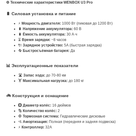
⚙️ Технические характеристики WENBOX U3 Pro
🔋 Силовая установка и питание
⚡
Мощность двигателя:
1000 Вт (пиковая до 1200 Вт)
🔋
Напряжение аккумулятора:
60 В
🔋
Ёмкость аккумулятора:
30 А·ч
⏳
Время зарядки:
~8 часов
🔌
Зарядное устройство:
5А (быстрая зарядка)
🔄
Быстросъёмная батарея:
Да
📊 Эксплуатационные показатели
🛣️
Запас хода:
до 70-80 км
🏋️
Максимальная нагрузка:
до 180 кг
🚲 Конструкция и оснащение
🛞
Диаметр колёс:
16 дюймов
🔢
Количество колёс:
2
🛑
Тормозная система:
Гидравлические дисковые
🚵
Амортизация:
Полная (передняя и задняя подвеска)
⚡
Контроллер:
32А