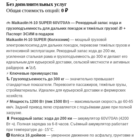
Без дополнительных услуг
Общая стоимость опций:
0 ₽
🚲
Maikaolin H-10 SUPER 60V/70Ah — Рекордный запас хода и
грузоподъемность для дальних поездок и тяжёлых грузов!
🎁
+
Паспорт ЭСИМ в подарок
Maikaolin H-10 SUPER (Колхозник)
— мощный грузовой
электровелосипед для дальних поездок, перевозки тяжёлых грузов и
интенсивной эксплуатации. Рекордный запас хода до 200 км,
усиленная стальная рама и грузоподъемность до 300 кг делают его
идеальным для курьерской доставки, сельской местности и активных
райдеров. 🔥🚀💪
⚡
Ключевые преимущества
🦾 Грузоподъемность до 300 кг
— значительно превышает
стандартные показатели. Перевозите пассажиров, тяжёлые грузы,
стройматериалы. Идеален для курьерской доставки и фермерских
хозяйств.
⚡ Мощность 1200 Вт (пик 1500 Вт)
— максимальная скорость до 60-65
км/ч. Задний привод легко справляется с подъёмами даже при полной
загрузке.
🔋 Рекордный запас хода до 200 км
— аккумулятор 60V/70Ah (4200
Вт·ч). Полная зарядка за 6-8 часов. Съёмный аккумулятор работает
при температуре до -15°C.
🛞 Колёса 16 дюймов
— уверенное движение по асфальту, грунтовке и