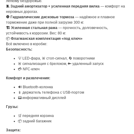
лёгкому бездорожью.
🧵 Задний амортизатор + усиленная передняя вилка
— комфорт на
неровных дорогах.
🛑 Гидравлические дисковые тормоза
— надёжное и плавное
торможение даже при полной загрузке 300 кг.
🏗 Усиленная стальная рама
— прочность, долговечность,
устойчивость к коррозии. Вес: 80 кг.
📦
Флагманская комплектация «под ключ»
Всё включено в коробке:
Безопасность:
💡 LED-фара, 🚨 стоп-сигнал, 🔄 поворотники
🚨 сигнализация с брелоком, 🔑 удаленный запуск
💳 NFC-ключ
Комфорт и развлечения:
🔊 Bluetooth-колонка
📱 держатель телефона с USB-портом
📟 информативный дисплей
Грузы:
🛒 передняя корзина
📦 задний багажник
Защита: