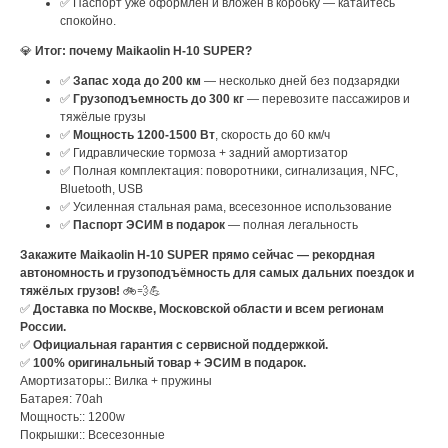
✅ Паспорт уже оформлен и вложен в коробку — катайтесь
спокойно.
💎
Итог: почему Maikaolin H-10 SUPER?
✅
Запас хода до 200 км
— несколько дней без подзарядки
✅
Грузоподъемность до 300 кг
— перевозите пассажиров и
тяжёлые грузы
✅
Мощность 1200-1500 Вт
, скорость до 60 км/ч
✅ Гидравлические тормоза + задний амортизатор
✅ Полная комплектация: поворотники, сигнализация, NFC,
Bluetooth, USB
✅ Усиленная стальная рама, всесезонное использование
✅
Паспорт ЭСИМ в подарок
— полная легальность
Закажите Maikaolin H-10 SUPER прямо сейчас — рекордная
автономность и грузоподъёмность для самых дальних поездок и
тяжёлых грузов!
🚲💨💪
✅
Доставка по Москве, Московской области и всем регионам
России.
✅
Официальная гарантия с сервисной поддержкой.
✅
100% оригинальный товар + ЭСИМ в подарок.
Амортизаторы:: Вилка + пружины
Батарея: 70ah
Мощность:: 1200w
Покрышки:: Всесезонные