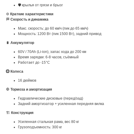
🛡 крылья от грязи и брызг
⚙️
Краткие характеристики
🏁
Скорость и динамика
Макс. скорость: до 60 км/ч (пик до 65 км/ч)
Мощность: 1200 Вт (пик 1500 Вт), задний привод
🔋
Аккумулятор
60V / 70Ah (Li-ion), запас хода до 200 км
Время зарядки: 6-8 часов, съёмный
Работает до -15°C
🛞
Колеса
16 дюймов
🛑
Тормоза и амортизация
Гидравлические дисковые (перед/зад)
Задний амортизатор + усиленная передняя вилка
🏗
Конструкция
Усиленная стальная рама, вес 80 кг
Грузоподъемность: 300 кг