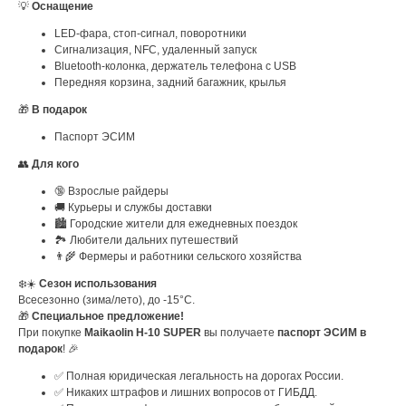
💡
Оснащение
LED-фара, стоп-сигнал, поворотники
Сигнализация, NFC, удаленный запуск
Bluetooth-колонка, держатель телефона с USB
Передняя корзина, задний багажник, крылья
🎁
В подарок
Паспорт ЭСИМ
👥
Для кого
🔞 Взрослые райдеры
🚚 Курьеры и службы доставки
🏙️ Городские жители для ежедневных поездок
🏞️ Любители дальних путешествий
👨‍🌾 Фермеры и работники сельского хозяйства
❄️☀️
Сезон использования
Всесезонно (зима/лето), до -15°C.
🎁
Специальное предложение!
При покупке
Maikaolin H-10 SUPER
вы получаете
паспорт ЭСИМ в
подарок
! 🎉
✅ Полная юридическая легальность на дорогах России.
✅ Никаких штрафов и лишних вопросов от ГИБДД.