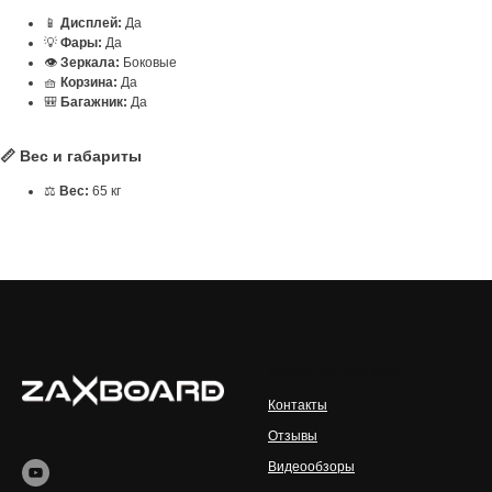
📱
Дисплей:
Да
💡
Фары:
Да
👁️
Зеркала:
Боковые
🧺
Корзина:
Да
🎒
Багажник:
Да
📏 Вес и габариты
⚖️
Вес:
65 кг
Интернет-магазин
Контакты
Отзывы
Видеообзоры