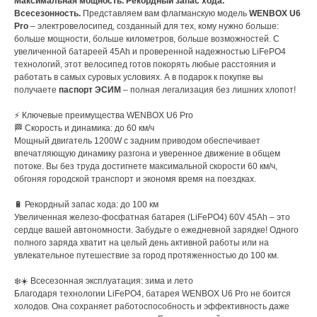
Максимальная мощность. Рекордный запас хода.
Всесезонность.
Представляем вам флагманскую модель
WENBOX U6
Pro
– электровелосипед, созданный для тех, кому нужно больше:
больше мощности, больше километров, больше возможностей. С
увеличенной батареей 45Ah и проверенной надежностью LiFePO4
технологий, этот велосипед готов покорять любые расстояния и
работать в самых суровых условиях. А в подарок к покупке вы
получаете
паспорт ЭСИМ
– полная легализация без лишних хлопот!
⚡ Ключевые преимущества WENBOX U6 Pro
🏁 Скорость и динамика: до 60 км/ч
Мощный двигатель 1200W с задним приводом обеспечивает
впечатляющую динамику разгона и уверенное движение в общем
потоке. Вы без труда достигнете максимальной скорости 60 км/ч,
обгоняя городской транспорт и экономя время на поездках.
🔋 Рекордный запас хода: до 100 км
Увеличенная железо-фосфатная батарея (LiFePO4) 60V 45Ah – это
сердце вашей автономности. Забудьте о ежедневной зарядке! Одного
полного заряда хватит на целый день активной работы или на
увлекательное путешествие за город протяженностью до 100 км.
❄️☀️ Всесезонная эксплуатация: зима и лето
Благодаря технологии LiFePO4, батарея WENBOX U6 Pro не боится
холодов. Она сохраняет работоспособность и эффективность даже