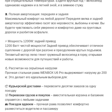
при отрицательных температурах. Ездите круглый год – велосипед
одинаково надежен и в летний зной, и в зимнюю стужу.
🧵 Полная амортизация: передняя и задняя
Максимальный комфорт на любой дороге! Передняя вилка и задний
амортизатор эффективно гасят все неровности, выбоины и кочки. Вы
будете чувствовать себя уверенно и комфортно даже на грунтовых
дорогах и разбитом асфальте.
⚡ Мощность 1200W: задний привод
1200 Ватт чистой мощности! Задний привод обеспечивает отличное
сцепление с дорогой при разгоне и преодолении крутых подъемов.
Тяговитый мотор легко тянет груженый велосипед в горку, открывая
новые возможности для путешествий и работы.
💪 Рассчитан на серьёзные нагрузки
Прочная стальная рама WENBOX U6 Pro выдерживает нагрузку до 200
кг. Это делает его идеальным выбором для:
📦
Курьерской доставки
– перевозите десятки заказов за одну
поездку
🛒
Перевозки грузов и покупок
– вместительная корзина и багажник
справятся с любыми задачами
👥
Поездок вдвоем
– прочная рама позволяет комфортно
разместиться водителю и пассажиру