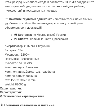
Pro
с рекордным запасом хода и паспортом ЭСИМ в подарок! Это
максимум свободы, мощности и возможностей для работы,
путешествий и повседневных поездок.
👉
Нажмите "Купить в один клик"
или свяжитесь с нами любым
удобным способом. Наши менеджеры помогут с выбором,
оформлением и доставкой!
🚚
Доставка:
по Москве и всей России
💳
Оплата:
наличные, карты, рассрочка
Амортизаторы:: Вилка + пружины
Батарея: 45ah
Мощность:: 1200w
Покрышки:: Всесезонные
Скорость: до 60 км/ч
Комплектация: Багажник
Комплектация: Держатель телефона
Комплектация: Корзина
lwh: 1550x330x730 mm
Weight: 82000 g
Характеристки:
Характеристки:
⚙️ Технические характеристики
🔋 Силовая установка и питание