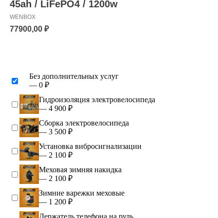
45ah / LiFePO4 / 1200w
WENBOX
77900,00
₽
Без дополнительных услуг
— 0 ₽
Гидроизоляция электровелосипеда
— 4 900 ₽
Сборка электровелосипеда
— 3 500 ₽
Установка вибросигнализации
— 2 100 ₽
Меховая зимняя накидка
— 2 100 ₽
Зимние варежки меховые
— 1 200 ₽
Держатель телефона на руль