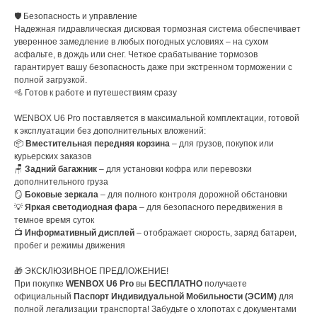
🛡️ Безопасность и управление
Надежная гидравлическая дисковая тормозная система обеспечивает
уверенное замедление в любых погодных условиях – на сухом
асфальте, в дождь или снег. Четкое срабатывание тормозов
гарантирует вашу безопасность даже при экстренном торможении с
полной загрузкой.
🚵 Готов к работе и путешествиям сразу
WENBOX U6 Pro поставляется в максимальной комплектации, готовой
к эксплуатации без дополнительных вложений:
📦
Вместительная передняя корзина
– для грузов, покупок или
курьерских заказов
🪑
Задний багажник
– для установки кофра или перевозки
дополнительного груза
🪞
Боковые зеркала
– для полного контроля дорожной обстановки
💡
Яркая светодиодная фара
– для безопасного передвижения в
темное время суток
📺
Информативный дисплей
– отображает скорость, заряд батареи,
пробег и режимы движения
🎁 ЭКСКЛЮЗИВНОЕ ПРЕДЛОЖЕНИЕ!
При покупке
WENBOX U6 Pro
вы
БЕСПЛАТНО
получаете
официальный
Паспорт Индивидуальной Мобильности (ЭСИМ)
для
полной легализации транспорта! Забудьте о хлопотах с документами