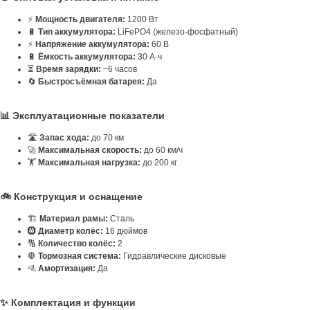
⚡
Мощность двигателя:
1200 Вт
🔋
Тип аккумулятора:
LiFePO4 (железо-фосфатный)
⚡
Напряжение аккумулятора:
60 В
🔋
Ёмкость аккумулятора:
30 А·ч
⏳
Время зарядки:
~6 часов
🔄
Быстросъёмная батарея:
Да
📊 Эксплуатационные показатели
🛣️
Запас хода:
до 70 км
🚀
Максимальная скорость:
до 60 км/ч
🏋️
Максимальная нагрузка:
до 200 кг
🚲 Конструкция и оснащение
🏗️
Материал рамы:
Сталь
🛞
Диаметр колёс:
16 дюймов
🔢
Количество колёс:
2
🛑
Тормозная система:
Гидравлические дисковые
🚵
Амортизация:
Да
✨ Комплектация и функции