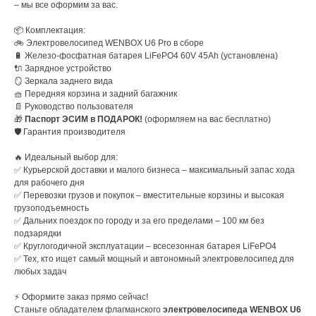
– мы все оформим за вас.
📦 Комплектация:
🚲 Электровелосипед WENBOX U6 Pro в сборе
🔋 Железо-фосфатная батарея LiFePO4 60V 45Ah (установлена)
🔌 Зарядное устройство
🪞 Зеркала заднего вида
🧺 Передняя корзина и задний багажник
📄 Руководство пользователя
🎁
Паспорт ЭСИМ в ПОДАРОК!
(оформляем на вас бесплатно)
🛡️ Гарантия производителя
🔥 Идеальный выбор для:
✅ Курьерской доставки и малого бизнеса – максимальный запас хода
для рабочего дня
✅ Перевозки грузов и покупок – вместительные корзины и высокая
грузоподъемность
✅ Дальних поездок по городу и за его пределами – 100 км без
подзарядки
✅ Круглогодичной эксплуатации – всесезонная батарея LiFePO4
✅ Тех, кто ищет самый мощный и автономный электровелосипед для
любых задач
⚡ Оформите заказ прямо сейчас!
Станьте обладателем флагманского
электровелосипеда WENBOX U6