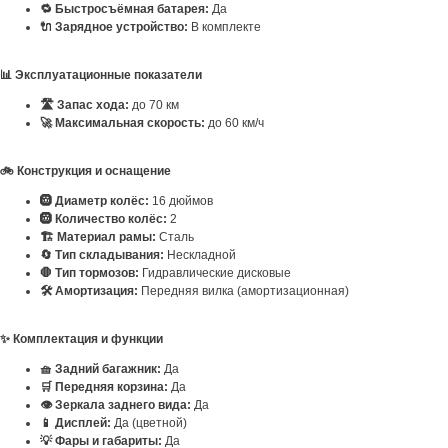
🔁 Быстросъёмная батарея:
Да
🔌 Зарядное устройство:
В комплекте
📊 Эксплуатационные показатели
🛣️ Запас хода:
до 70 км
🚀 Максимальная скорость:
до 60 км/ч
🚲 Конструкция и оснащение
🛞 Диаметр колёс:
16 дюймов
🛞 Количество колёс:
2
🏗️ Материал рамы:
Сталь
🔄 Тип складывания:
Нескладной
🛑 Тип тормозов:
Гидравлические дисковые
🛠️ Амортизация:
Передняя вилка (амортизационная)
✨ Комплектация и функции
🧺 Задний багажник:
Да
🛒 Передняя корзина:
Да
👁️ Зеркала заднего вида:
Да
📱 Дисплей:
Да (цветной)
💡 Фары и габариты:
Да