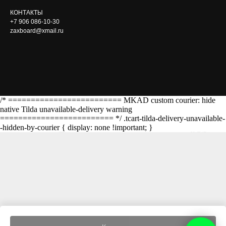
КОНТАКТЫ
+7 906 086-10-30
zaxboard@xmail.ru
/* ========================= MKAD custom courier: hide
native Tilda unavailable-delivery warning
========================= */ .tcart-tilda-delivery-unavailable-
-hidden-by-courier { display: none !important; }