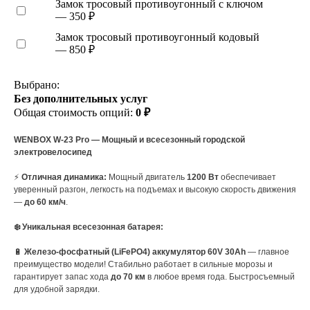
Замок тросовый противоугонный с ключом
— 350 ₽
Замок тросовый противоугонный кодовый
— 850 ₽
Выбрано:
Без дополнительных услуг
Общая стоимость опций:
0 ₽
WENBOX W-23 Pro — Мощный и всесезонный городской
электровелосипед
⚡
Отличная динамика:
Мощный двигатель
1200 Вт
обеспечивает
уверенный разгон, легкость на подъемах и высокую скорость движения
—
до 60 км/ч
.
❄️ Уникальная всесезонная батарея:
🔋
Железо-фосфатный (LiFePO4) аккумулятор 60V 30Ah
— главное
преимущество модели! Стабильно работает в сильные морозы и
гарантирует запас хода
до 70 км
в любое время года. Быстросъемный
для удобной зарядки.