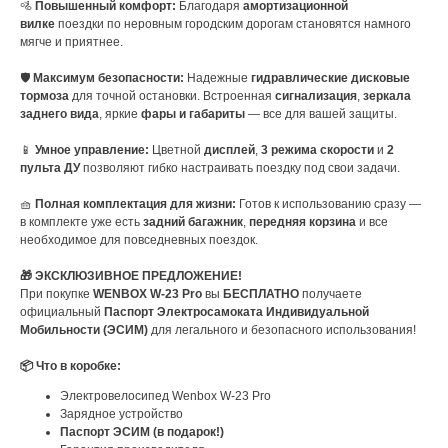
🚵
Повышенный комфорт:
Благодаря
амортизационной
вилке
поездки по неровным городским дорогам становятся намного
мягче и приятнее.
🛡️
Максимум безопасности:
Надежные
гидравлические дисковые
тормоза
для точной остановки. Встроенная
сигнализация
,
зеркала
заднего вида
, яркие
фары и габариты
— все для вашей защиты.
📱
Умное управление:
Цветной
дисплей
,
3 режима скорости
и
2
пульта ДУ
позволяют гибко настраивать поездку под свои задачи.
🧺
Полная комплектация для жизни:
Готов к использованию сразу —
в комплекте уже есть
задний багажник
,
передняя корзина
и все
необходимое для повседневных поездок.
🎁 ЭКСКЛЮЗИВНОЕ ПРЕДЛОЖЕНИЕ!
При покупке
WENBOX W-23 Pro
вы
БЕСПЛАТНО
получаете
официальный
Паспорт Электросамоката Индивидуальной
Мобильности (ЭСИМ)
для легального и безопасного использования!
📦 Что в коробке:
Электровелосипед Wenbox W-23 Pro
Зарядное устройство
Паспорт ЭСИМ (в подарок!)