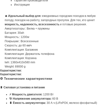
Гарантия производителя
Инструкция
🔥 Идеальный выбор для:
ежедневных городских поездок в любую
погоду, поездок на работу, загородных прогулок. Для тех, кто ценит
мощность, надежность, всесезонность
и готовые решения.
Амортизаторы:: Вилка + пружины
Батарея: 30ah
Мощность:: 1200w
Покрышки:: Всесезонные
Скорость: до 60 км/ч
Комплектация: Багажник
Комплектация: Держатель телефона
Комплектация: Корзина
lwh: 1360x410x580 mm
Weight: 69000 g
Характеристки:
Характеристки:
⚙️ Технические характеристики
🔋 Силовая установка и питание
⚡ Мощность двигателя:
1200 Вт
🔌 Напряжение аккумулятора:
60 В
🔋 Ёмкость аккумулятора:
30 А·ч (LiFePO4, железо-фосфатный)