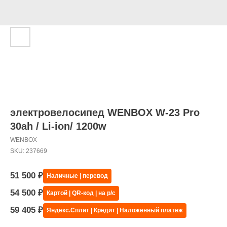
электровелосипед WENBOX W-23 Pro
30ah / Li-ion/ 1200w
WENBOX
SKU:
237669
51 500
₽
Наличные | перевод
54 500
₽
Картой | QR-код | на р/с
59 405
₽
Яндекс.Сплит | Кредит | Наложенный платеж