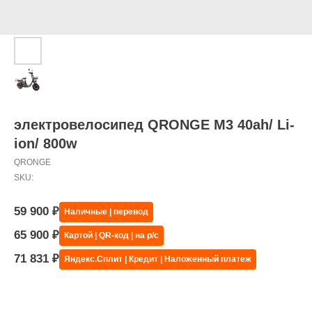
электровелосипед QRONGE M3 40ah/ Li-
ion/ 800w
QRONGE
SKU:
59 900
₽
Наличные | перевод
65 900
₽
Картой | QR-код | на р/с
71 831
₽
Яндекс.Сплит | Кредит | Наложенный платеж