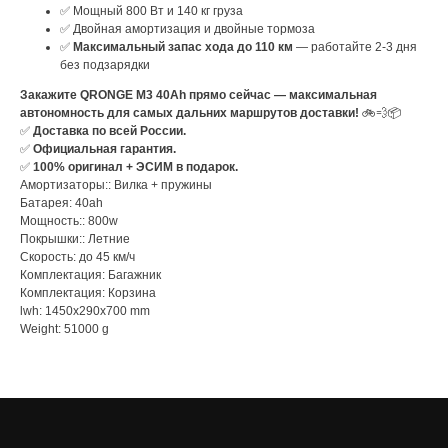
✅ Мощный 800 Вт и 140 кг груза
✅ Двойная амортизация и двойные тормоза
✅
Максимальный запас хода до 110 км
— работайте 2-3 дня
без подзарядки
Закажите QRONGE M3 40Ah прямо сейчас — максимальная
автономность для самых дальних маршрутов доставки!
🚲💨📦
✅
Доставка по всей России.
✅
Официальная гарантия.
✅
100% оригинал + ЭСИМ в подарок.
Амортизаторы:: Вилка + пружины
Батарея: 40ah
Мощность:: 800w
Покрышки:: Летние
Скорость: до 45 км/ч
Комплектация: Багажник
Комплектация: Корзина
lwh: 1450x290x700 mm
Weight: 51000 g