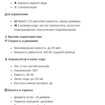
🔔 Зеркала заднего вида
🚨 Сигнализация
Для управления:
📟 Яркий LCD-дисплей (скорость, заряд, режимы)
🎮 3 режима езды: чистая электротяга, ассистент
педалирования, классическое педалирование
⚙️
Краткие характеристики
🏁
Скорость и динамика
Максимальная скорость: до 45 км/ч
Мощность двигателя: 800 Вт (задний привод)
🔋
Аккумулятор и запас хода
Тип: Li-ion (литий-ионный)
Напряжение: 60V
Емкость: 40 Ah
Запас хода: до 110 км
Быстросъемная батарея: да
🛞
Колеса и тормоза
Диаметр колес: 18 дюймов
Тормоза передние: дисковые