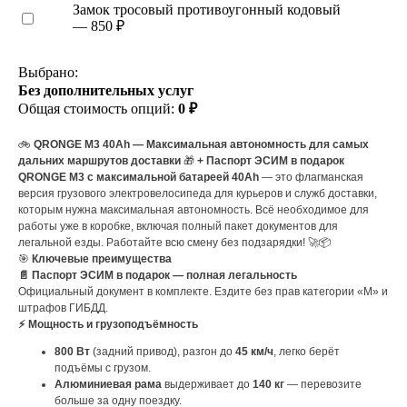
Замок тросовый противоугонный кодовый
— 850 ₽
Выбрано:
Без дополнительных услуг
Общая стоимость опций:
0 ₽
🚲
QRONGE M3 40Ah — Максимальная автономность для самых
дальних маршрутов доставки
🎁
+ Паспорт ЭСИМ в подарок
QRONGE M3 с максимальной батареей 40Ah
— это флагманская
версия грузового электровелосипеда для курьеров и служб доставки,
которым нужна максимальная автономность. Всё необходимое для
работы уже в коробке, включая полный пакет документов для
легальной езды. Работайте всю смену без подзарядки! 🚀📦
🎯
Ключевые преимущества
📄 Паспорт ЭСИМ в подарок — полная легальность
Официальный документ в комплекте. Ездите без прав категории «М» и
штрафов ГИБДД.
⚡ Мощность и грузоподъёмность
800 Вт
(задний привод), разгон до
45 км/ч
, легко берёт
подъёмы с грузом.
Алюминиевая рама
выдерживает до
140 кг
— перевозите
больше за одну поездку.