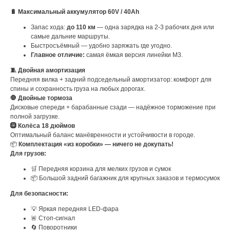
🔋 Максимальный аккумулятор 60V / 40Ah
Запас хода:
до 110 км
— одна зарядка на 2-3 рабочих дня или
самые дальние маршруты.
Быстросъёмный — удобно заряжать где угодно.
Главное отличие:
самая ёмкая версия линейки M3.
🧵 Двойная амортизация
Передняя вилка + задний подседельный амортизатор: комфорт для
спины и сохранность груза на любых дорогах.
🛑 Двойные тормоза
Дисковые спереди + барабанные сзади — надёжное торможение при
полной загрузке.
🛞 Колёса 18 дюймов
Оптимальный баланс манёвренности и устойчивости в городе.
📦
Комплектация «из коробки» — ничего не докупать!
Для грузов:
🛒 Передняя корзина для мелких грузов и сумок
📦 Большой задний багажник для крупных заказов и термосумок
Для безопасности:
💡 Яркая передняя LED-фара
🚨 Стоп-сигнал
🔄 Поворотники