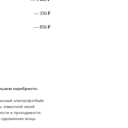
— 350 ₽
— 850 ₽
льном серебристо-
нский электрофэтбайк
ы, известной своей
ости и проходимости.
и сдержанная мощь.