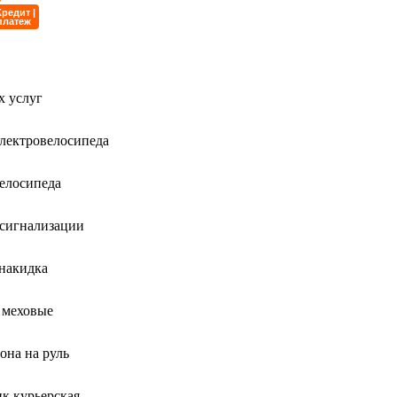
Кредит |
платеж
х услуг
лектровелосипеда
елосипеда
осигнализации
накидка
 меховые
она на руль
к курьерская