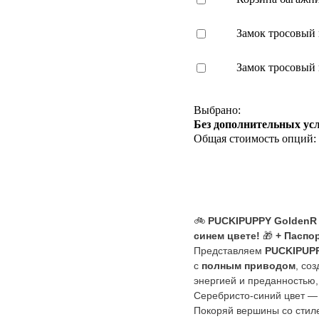
Замок тросовый
Замок тросовый
Выбрано:
Без дополнительных ус
Общая стоимость опций:
🚲
PUCKIPUPPY GoldenR 
синем цвете!
🎁
+ Паспо
Представляем
PUCKIPUPP
с
полным приводом
, со
энергией и преданностью,
Серебристо-синий цвет — 
Покоряй вершины со стиле