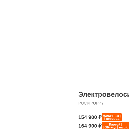
Электровелоси
PUCKIPUPPY
154 900
₽
Наличные |
| перевод
164 900
₽
Картой |
| QR-код | на р/с