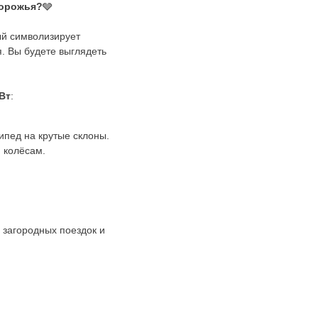
дорожья?
🩶
ый символизирует
я. Вы будете выглядеть
Вт
:
ипед на крутые склоны.
 колёсам.
 загородных поездок и