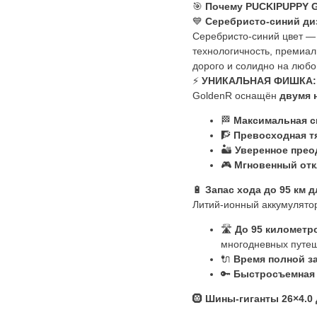
🎯
Почему PUCKIPUPPY G
💙
Серебристо-синий ди
Серебристо-синий цвет — 
технологичность, премиаль
дорого и солидно на любо
⚡
УНИКАЛЬНАЯ ФИШКА: П
GoldenR оснащён
двумя 
🏁
Максимальная ск
🧗
Превосходная т
🏜️
Уверенное преод
🎮
Мгновенный откл
🔋
Запас хода до 95 км 
Литий-ионный аккумулят
🛣️
До 95 километр
многодневных путеш
🔌
Время полной з
🔑
Быстросъемная 
🛞
Шины-гиганты 26×4.0