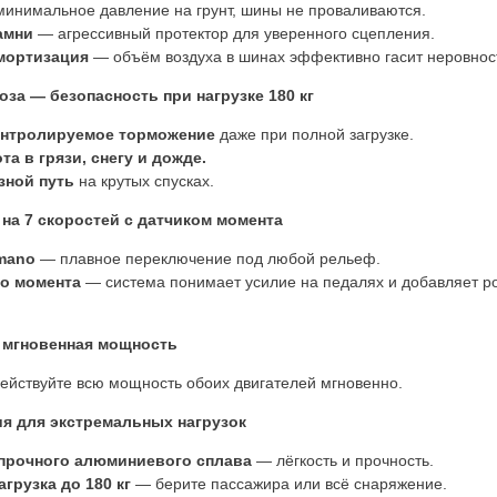
инимальное давление на грунт, шины не проваливаются.
камни
— агрессивный протектор для уверенного сцепления.
мортизация
— объём воздуха в шинах эффективно гасит неровнос
за — безопасность при нагрузке 180 кг
онтролируемое торможение
даже при полной загрузке.
а в грязи, снегу и дожде.
зной путь
на крутых спусках.
на 7 скоростей с датчиком момента
imano
— плавное переключение под любой рельеф.
го момента
— система понимает усилие на педалях и добавляет р
— мгновенная мощность
ействуйте всю мощность обоих двигателей мгновенно.
ия для экстремальных нагрузок
прочного алюминиевого сплава
— лёгкость и прочность.
грузка до 180 кг
— берите пассажира или всё снаряжение.