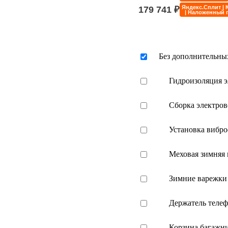
179 741
₽
Яндекс.Сплит | 
| Наложенный 
Без дополнительны
Гидроизоляция э
Сборка электров
Установка вибр
Меховая зимняя 
Зимние варежки
Держатель телеф
Корзина багажни