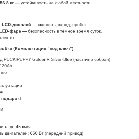
56.8 кг
— устойчивость на любой местности.
 LCD-дисплей
— скорость, заряд, пробег.
 LED-фара
— безопасность в тёмное время суток.
плекте).
робке (Комплектация "под ключ")
д PUCKIPUPPY GoldenR Silver-Blue (частично собран)
/ 20Ah
ство
сплуатации
он
 подарок!
КИ
ть: до 45 км/ч
 двигателей: 850 Вт (передний привод)