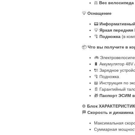
⚖️
Вес велосипеда 
💡
Оснащение
📟
Информативный
💡
Яркая передняя
🦿
Подножка
(в ком
📦
Что вы получите в ко
🚲 Электровелосипе
🔋 Аккумулятор 48V 
🔌 Зарядное устрой
🦿 Подножка
📖 Инструкция по эк
📄 Гарантийный тал
🎁
Паспорт ЭСИМ в
⚙️
Блок ХАРАКТЕРИСТИ
🏁
Скорость и динамика
Максимальная скорос
Суммарная мощность