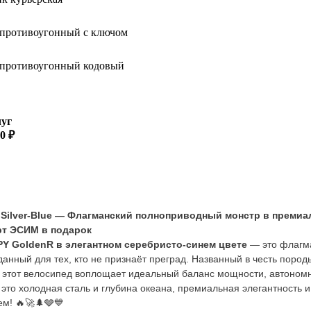
 противоугонный с ключом
 противоугонный кодовый
луг
0 ₽
Купить
Silver-Blue — Флагманский полноприводный монстр в премиа
рт ЭСИМ в подарок
Y GoldenR в элегантном серебристо-синем цвете
— это флагма
зданный для тех, кто не признаёт преград. Названный в честь пород
 этот велосипед воплощает идеальный баланс мощности, автономн
это холодная сталь и глубина океана, премиальная элегантность 
м! 🔥🚀🌲🩶💙