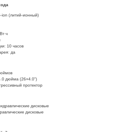
хода
i-ion (литий-ионный)
Вт·ч
м
ки: 10 часов
рея: да
дюймов
.0 дюйма (26×4.0")
агрессивный протектор
гидравлические дисковые
дравлические дисковые