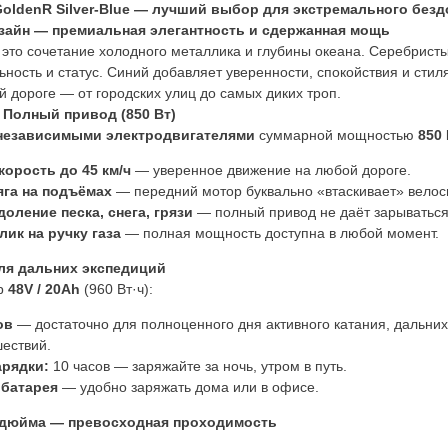
oldenR Silver-Blue — лучший выбор для экстремального без
зайн — премиальная элегантность и сдержанная мощь
это сочетание холодного металлика и глубины океана. Серебрист
ность и статус. Синий добавляет уверенности, спокойствия и стил
й дороге — от городских улиц до самых диких троп.
олный привод (850 Вт)
независимыми электродвигателями
суммарной мощностью
850 
орость до 45 км/ч
— уверенное движение на любой дороге.
яга на подъёмах
— передний мотор буквально «втаскивает» велос
оление песка, снега, грязи
— полный привод не даёт зарываться
ик на ручку газа
— полная мощность доступна в любой момент.
для дальних экспедиций
ор
48V / 20Ah
(960 Вт·ч):
ов
— достаточно для полноценного дня активного катания, дальних
ествий.
арядки:
10 часов — заряжайте за ночь, утром в путь.
батарея
— удобно заряжать дома или в офисе.
 дюйма — превосходная проходимость