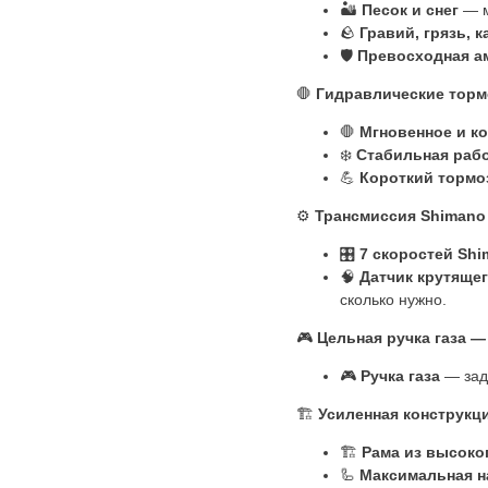
🏜️
Песок и снег
— м
🪨
Гравий, грязь, 
🛡️
Превосходная а
🛑
Гидравлические тормо
🛑
Мгновенное и к
❄️
Стабильная работ
💪
Короткий тормо
⚙️
Трансмиссия Shimano 
🎛️
7 скоростей Sh
🧠
Датчик крутяще
сколько нужно.
🎮
Цельная ручка газа 
🎮
Ручка газа
— зад
🏗
Усиленная конструкц
🏗
Рама из высоко
🦾
Максимальная на