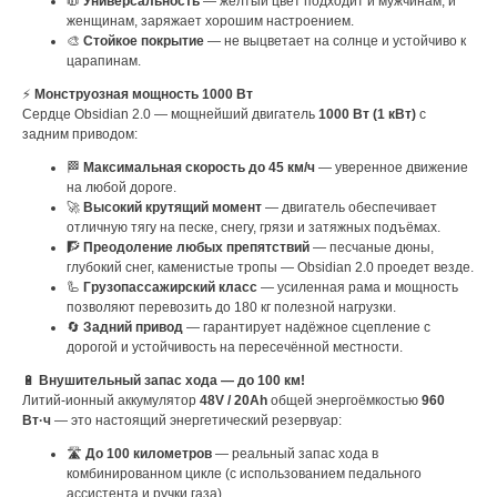
🧥
Универсальность
— жёлтый цвет подходит и мужчинам, и
женщинам, заряжает хорошим настроением.
🎨
Стойкое покрытие
— не выцветает на солнце и устойчиво к
царапинам.
⚡
Монструозная мощность 1000 Вт
Сердце Obsidian 2.0 — мощнейший двигатель
1000 Вт (1 кВт)
с
задним приводом:
🏁
Максимальная скорость до 45 км/ч
— уверенное движение
на любой дороге.
🚀
Высокий крутящий момент
— двигатель обеспечивает
отличную тягу на песке, снегу, грязи и затяжных подъёмах.
🧗
Преодоление любых препятствий
— песчаные дюны,
глубокий снег, каменистые тропы — Obsidian 2.0 проедет везде.
🦾
Грузопассажирский класс
— усиленная рама и мощность
позволяют перевозить до 180 кг полезной нагрузки.
🔄
Задний привод
— гарантирует надёжное сцепление с
дорогой и устойчивость на пересечённой местности.
🔋
Внушительный запас хода — до 100 км!
Литий-ионный аккумулятор
48V / 20Ah
общей энергоёмкостью
960
Вт·ч
— это настоящий энергетический резервуар:
🛣️
До 100 километров
— реальный запас хода в
комбинированном цикле (с использованием педального
ассистента и ручки газа).