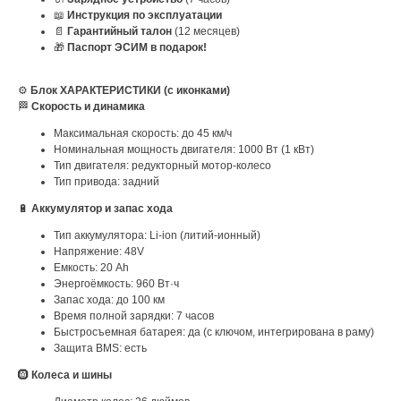
📖
Инструкция по эксплуатации
📄
Гарантийный талон
(12 месяцев)
🎁
Паспорт ЭСИМ в подарок!
⚙️
Блок ХАРАКТЕРИСТИКИ (с иконками)
🏁
Скорость и динамика
Максимальная скорость: до 45 км/ч
Номинальная мощность двигателя: 1000 Вт (1 кВт)
Тип двигателя: редукторный мотор-колесо
Тип привода: задний
🔋
Аккумулятор и запас хода
Тип аккумулятора: Li-ion (литий-ионный)
Напряжение: 48V
Емкость: 20 Ah
Энергоёмкость: 960 Вт·ч
Запас хода: до 100 км
Время полной зарядки: 7 часов
Быстросъемная батарея: да (с ключом, интегрирована в раму)
Защита BMS: есть
🛞
Колеса и шины