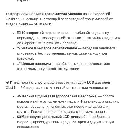
и груза.
⚙️
Профессиональная трансмиссия Shimano на 10 скоростей
Obsidian 2.0 оснащён настоящей велосипедной трансмиссией от
лидера рынка —
SHIMANO
:
🎛️
10 скоростей переключения
— выбирайте идеальную
передачу для любых условий: от лёгких на затяжных подъёмах
до скоростных на спусках и равнине.
🔧
Чёткое и быстрое переключение
— передачи меняются
мгновенно и без посторонних звуков, даже на ходу под
нагрузкой.
🔗
Цепная передача
— надёжность и долговечность для
экстремальных условий эксплуатации.
🧠
Интеллектуальное управление: ручка газа + LCD-дисплей
Obsidian 2.0 предлагает вам полный контроль над мощностью:
🎮
Цельная ручка газа (дроссельная заслонка)
— просто
поворачивайте ручку, не крутя педали. Идеально для старта с
места, преодоления сложных участков или когда устали
крутить. Режим полного привода на ваше усмотрение.
📟
Многофункциональный LCD-дисплей
— отображает
скорость, пробег, уровень заряда батареи и другую важную
информацию.