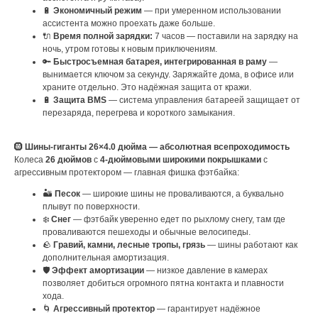
🔋
Экономичный режим
— при умеренном использовании
ассистента можно проехать даже больше.
🔌
Время полной зарядки:
7 часов — поставили на зарядку на
ночь, утром готовы к новым приключениям.
🔑
Быстросъемная батарея, интегрированная в раму
—
вынимается ключом за секунду. Заряжайте дома, в офисе или
храните отдельно. Это надёжная защита от кражи.
🔋
Защита BMS
— система управления батареей защищает от
перезаряда, перегрева и короткого замыкания.
🛞
Шины-гиганты 26×4.0 дюйма — абсолютная всепроходимость
Колеса
26 дюймов
с
4-дюймовыми широкими покрышками
с
агрессивным протектором — главная фишка фэтбайка:
🏜️
Песок
— широкие шины не проваливаются, а буквально
плывут по поверхности.
❄️
Снег
— фэтбайк уверенно едет по рыхлому снегу, там где
проваливаются пешеходы и обычные велосипеды.
🪨
Гравий, камни, лесные тропы, грязь
— шины работают как
дополнительная амортизация.
🛡️
Эффект амортизации
— низкое давление в камерах
позволяет добиться огромного пятна контакта и плавности
хода.
🌀
Агрессивный протектор
— гарантирует надёжное