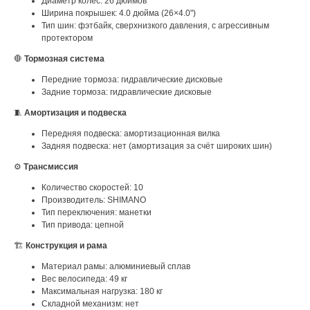
Диаметр колес: 26 дюймов
Ширина покрышек: 4.0 дюйма (26×4.0")
Тип шин: фэтбайк, сверхнизкого давления, с агрессивным
протектором
🛑
Тормозная система
Передние тормоза: гидравлические дисковые
Задние тормоза: гидравлические дисковые
🧵
Амортизация и подвеска
Передняя подвеска: амортизационная вилка
Задняя подвеска: нет (амортизация за счёт широких шин)
⚙️
Трансмиссия
Количество скоростей: 10
Производитель: SHIMANO
Тип переключения: манетки
Тип привода: цепной
🏗
Конструкция и рама
Материал рамы: алюминиевый сплав
Вес велосипеда: 49 кг
Максимальная нагрузка: 180 кг
Складной механизм: нет