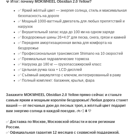
💎
Итог: почему MOKWHEEL Obsidian 2.0 Yellow?
✅ Яркий жёлтый цвет — энергия солнца, стиль и максимальная
безопасность на дороге
✅ Мощный 1000-ваттный двигатель для любых препятствий и
нагрузок
✅ Внушительный запас хода до 100 км на одном заряде
✅ Вседорожные шины 26×4.0" для песка, снега, грязи и камней
✅ Передняя амортизационная вилка для комфорта на
бездорожье
✅ Профессиональная трансмиссия Shimano на 10 скоростей
✅ Премиальные гидравлические тормоза
✅ Нагрузка до 180 кг — грузопассажирский класс
✅ Цельная ручка газа + LCD-дисплей
✅ Съёмный аккумулятор с ключом, интегрированный в раму
✅ Полный комплект: багажник, крылья, фара
Закажите MOKWHEEL Obsidian 2.0 Yellow прямо сейчас и станьте
самым ярким и мощным королём бездорожья! Любая дорога станет
вашей — от песчаных дюн до лесных троп, а жёлтый цвет подарит
вам энергию солнца в каждой поездке.
🚲💨🌲💛
✅
Доставка по Москве, Московской области и всем регионам
России.
✅
Официальная гарантия 12 месяцев с сервисной поддержкой.