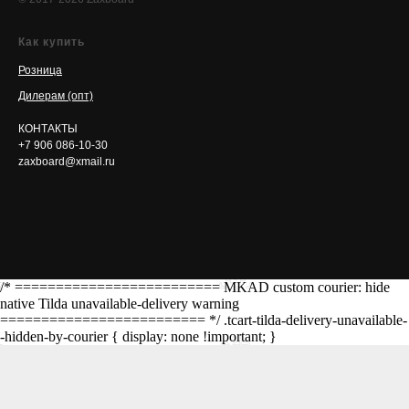
Как купить
Розница
Дилерам (опт)
КОНТАКТЫ
+7 906 086-10-30
zaxboard@xmail.ru
/* ========================= MKAD custom courier: hide
native Tilda unavailable-delivery warning
========================= */ .tcart-tilda-delivery-unavailable-
-hidden-by-courier { display: none !important; }