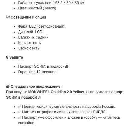
Габариты упаковки: 163.5 × 30 × 85 см
Цвет: жёлтый (Yellow)
💡
Освещение и опции
Фара: LED (светодиодная)
Дисплей: LCD
Багажник: задний
Крылья: есть
Звонок: есть
🔒
Защита
Паспорт ЭСИМ: в подарок 🎁
Гарантия: 12 месяцев
🎁
Специальное предложение!
При покупке
MOKWHEEL Obsidian 2.0 Yellow
вы получаете
паспорт
ЭСИМ в подарок
! 🎉
✅ Полная юридическая легальность на дорогах России.
✅ Никаких штрафов и лишних вопросов от ГИБДД.
✅ Паспорт уже оформлен и вложен в коробку — катайтесь
спокойно.