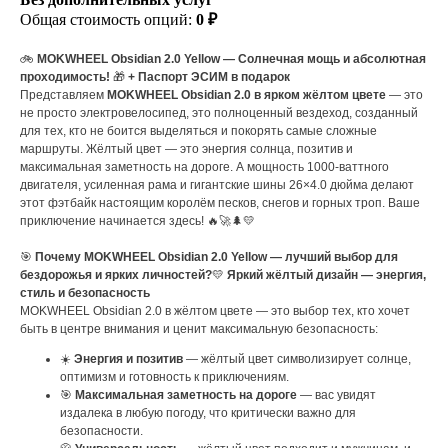
Общая стоимость опций:
0 ₽
🚲
MOKWHEEL Obsidian 2.0 Yellow — Солнечная мощь и абсолютная
проходимость!
🎁
+ Паспорт ЭСИМ в подарок
Представляем
MOKWHEEL Obsidian 2.0 в ярком жёлтом цвете
— это
не просто электровелосипед, это полноценный вездеход, созданный
для тех, кто не боится выделяться и покорять самые сложные
маршруты. Жёлтый цвет — это энергия солнца, позитив и
максимальная заметность на дороге. А мощность 1000-ваттного
двигателя, усиленная рама и гигантские шины 26×4.0 дюйма делают
этот фэтбайк настоящим королём песков, снегов и горных троп. Ваше
приключение начинается здесь! 🔥🚀🌲💛
🎯
Почему MOKWHEEL Obsidian 2.0 Yellow — лучший выбор для
бездорожья и ярких личностей?
💛
Яркий жёлтый дизайн — энергия,
стиль и безопасность
MOKWHEEL Obsidian 2.0 в жёлтом цвете — это выбор тех, кто хочет
быть в центре внимания и ценит максимальную безопасность:
☀️
Энергия и позитив
— жёлтый цвет символизирует солнце,
оптимизм и готовность к приключениям.
🎯
Максимальная заметность на дороге
— вас увидят
издалека в любую погоду, что критически важно для
безопасности.