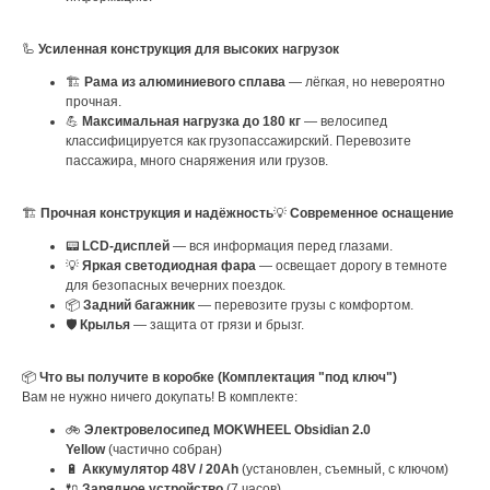
🦾
Усиленная конструкция для высоких нагрузок
🏗
Рама из алюминиевого сплава
— лёгкая, но невероятно
прочная.
💪
Максимальная нагрузка до 180 кг
— велосипед
классифицируется как грузопассажирский. Перевозите
пассажира, много снаряжения или грузов.
🏗
Прочная конструкция и надёжность
💡
Современное оснащение
📟
LCD-дисплей
— вся информация перед глазами.
💡
Яркая светодиодная фара
— освещает дорогу в темноте
для безопасных вечерних поездок.
📦
Задний багажник
— перевозите грузы с комфортом.
🛡
Крылья
— защита от грязи и брызг.
📦
Что вы получите в коробке (Комплектация "под ключ")
Вам не нужно ничего докупать! В комплекте:
🚲
Электровелосипед MOKWHEEL Obsidian 2.0
Yellow
(частично собран)
🔋
Аккумулятор 48V / 20Ah
(установлен, съемный, с ключом)
🔌
Зарядное устройство
(7 часов)