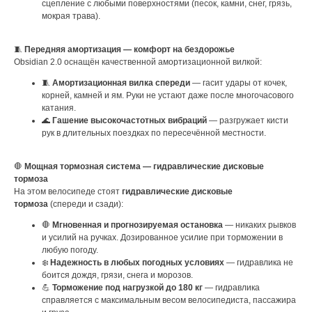
сцепление с любыми поверхностями (песок, камни, снег, грязь,
мокрая трава).
🧵
Передняя амортизация — комфорт на бездорожье
Obsidian 2.0 оснащён качественной амортизационной вилкой:
🧵
Амортизационная вилка спереди
— гасит удары от кочек,
корней, камней и ям. Руки не устают даже после многочасового
катания.
🌊
Гашение высокочастотных вибраций
— разгружает кисти
рук в длительных поездках по пересечённой местности.
🛑
Мощная тормозная система — гидравлические дисковые
тормоза
На этом велосипеде стоят
гидравлические дисковые
тормоза
(спереди и сзади):
🛑
Мгновенная и прогнозируемая остановка
— никаких рывков
и усилий на ручках. Дозированное усилие при торможении в
любую погоду.
❄️
Надежность в любых погодных условиях
— гидравлика не
боится дождя, грязи, снега и морозов.
💪
Торможение под нагрузкой до 180 кг
— гидравлика
справляется с максимальным весом велосипедиста, пассажира