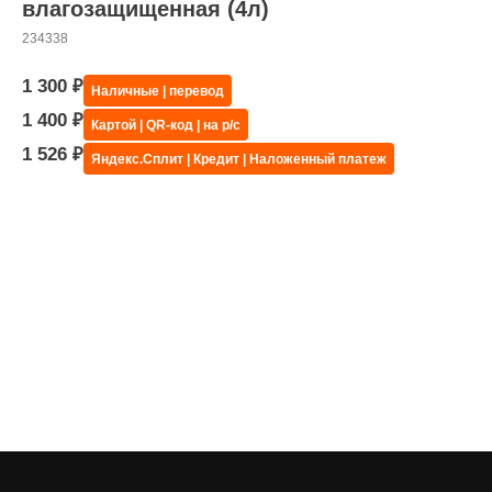
влагозащищенная (4л)
234338
1 300
₽
Наличные | перевод
1 400
₽
Картой | QR-код | на р/с
1 526
₽
Яндекс.Сплит | Кредит | Наложенный платеж
Купить