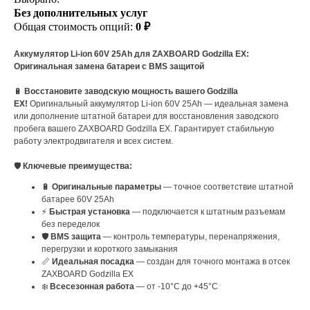
Без дополнительных услуг
Общая стоимость опций:
0 ₽
Аккумулятор Li-ion 60V 25Ah для ZAXBOARD Godzilla EX:
Оригинальная замена батареи с BMS защитой
🔋
Восстановите заводскую мощность вашего Godzilla
EX!
Оригинальный аккумулятор Li-ion 60V 25Ah — идеальная замена
или дополнение штатной батареи для восстановления заводского
пробега вашего ZAXBOARD Godzilla EX. Гарантирует стабильную
работу электродвигателя и всех систем.
🛡️
Ключевые преимущества:
🔋
Оригинальные параметры
— точное соответствие штатной
батарее 60V 25Ah
⚡
Быстрая установка
— подключается к штатным разъемам
без переделок
🛡️
BMS защита
— контроль температуры, перенапряжения,
перегрузки и короткого замыкания
📏
Идеальная посадка
— создан для точного монтажа в отсек
ZAXBOARD Godzilla EX
❄️
Всесезонная работа
— от -10°C до +45°C