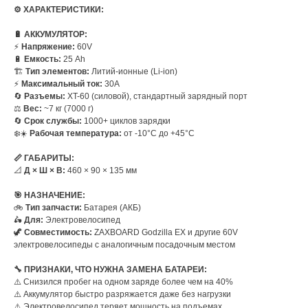
⚙️ ХАРАКТЕРИСТИКИ:
🔋 АККУМУЛЯТОР:
⚡
Напряжение:
60V
🔋
Емкость:
25 Ah
🏗️
Тип элементов:
Литий-ионные (Li-ion)
⚡
Максимальный ток:
30A
🔄
Разъемы:
XT-60 (силовой), стандартный зарядный порт
⚖️
Вес:
~7 кг (7000 г)
🔄
Срок службы:
1000+ циклов зарядки
❄️☀️
Рабочая температура:
от -10°C до +45°C
📏 ГАБАРИТЫ:
📐
Д × Ш × В:
460 × 90 × 135 мм
🎯 НАЗНАЧЕНИЕ:
🚲
Тип запчасти:
Батарея (АКБ)
🛵
Для:
Электровелосипед
🦖
Совместимость:
ZAXBOARD Godzilla EX и другие 60V
электровелосипеды с аналогичным посадочным местом
🔧 ПРИЗНАКИ, ЧТО НУЖНА ЗАМЕНА БАТАРЕИ:
⚠️ Снизился пробег на одном заряде более чем на 40%
⚠️ Аккумулятор быстро разряжается даже без нагрузки
⚠️ Электровелосипед теряет мощность на подъемах