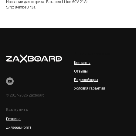
Название для штриха: Батарея Li-ion 60V 21Ah
S/N:: 84hfbeU73a
Интернет-магазин
Контакты
Отзывы
Видеообзоры
Условия гарантии
© 2017-2026 Zaxboard
Как купить
Розница
Дилерам (опт)