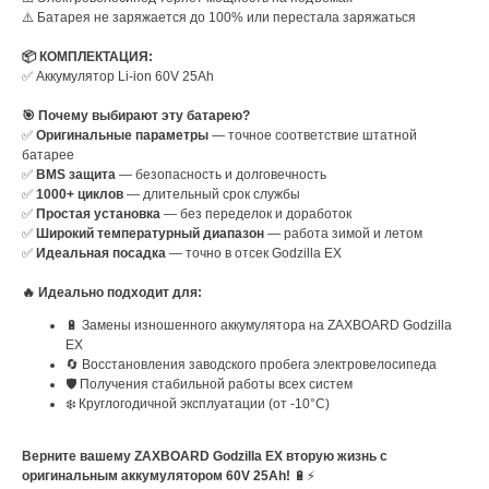
⚠️ Батарея не заряжается до 100% или перестала заряжаться
📦 КОМПЛЕКТАЦИЯ:
✅ Аккумулятор Li-ion 60V 25Ah
🎯 Почему выбирают эту батарею?
✅
Оригинальные параметры
— точное соответствие штатной
батарее
✅
BMS защита
— безопасность и долговечность
✅
1000+ циклов
— длительный срок службы
✅
Простая установка
— без переделок и доработок
✅
Широкий температурный диапазон
— работа зимой и летом
✅
Идеальная посадка
— точно в отсек Godzilla EX
🔥 Идеально подходит для:
🔋 Замены изношенного аккумулятора на ZAXBOARD Godzilla
EX
🔄 Восстановления заводского пробега электровелосипеда
🛡️ Получения стабильной работы всех систем
❄️ Круглогодичной эксплуатации (от -10°C)
Верните вашему ZAXBOARD Godzilla EX вторую жизнь с
оригинальным аккумулятором 60V 25Ah!
🔋⚡