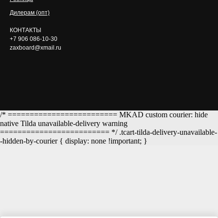
Дилерам (опт)
КОНТАКТЫ
+7 906 086-10-30
zaxboard@xmail.ru
/* ========================= MKAD custom courier: hide
native Tilda unavailable-delivery warning
========================= */ .tcart-tilda-delivery-unavailable-
-hidden-by-courier { display: none !important; }