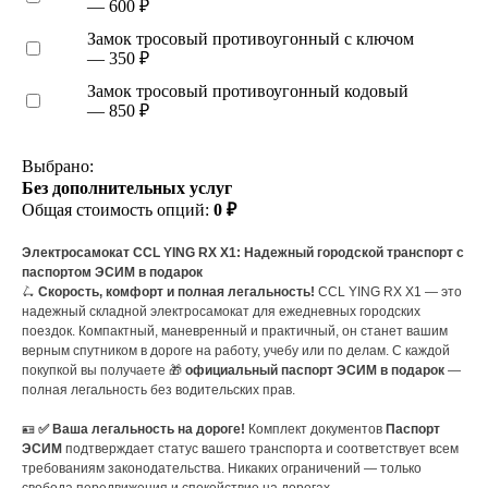
— 600 ₽
Замок тросовый противоугонный с ключом
— 350 ₽
Замок тросовый противоугонный кодовый
— 850 ₽
Выбрано:
Без дополнительных услуг
Общая стоимость опций:
0 ₽
Электросамокат CCL YING RX X1: Надежный городской транспорт с
паспортом ЭСИМ в подарок
🛴
Скорость, комфорт и полная легальность!
CCL YING RX X1 — это
надежный складной электросамокат для ежедневных городских
поездок. Компактный, маневренный и практичный, он станет вашим
верным спутником в дороге на работу, учебу или по делам. С каждой
покупкой вы получаете 🎁
официальный паспорт ЭСИМ в подарок
—
полная легальность без водительских прав.
🪪
✅ Ваша легальность на дороге!
Комплект документов
Паспорт
ЭСИМ
подтверждает статус вашего транспорта и соответствует всем
требованиям законодательства. Никаких ограничений — только
свобода передвижения и спокойствие на дорогах.