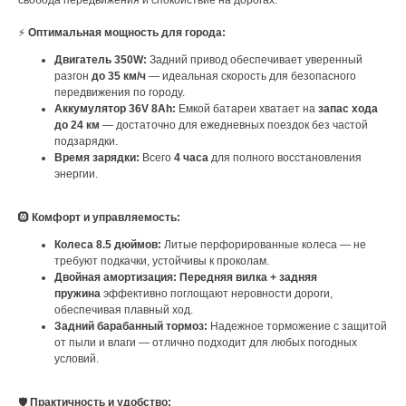
⚡
Оптимальная мощность для города:
Двигатель 350W:
Задний привод обеспечивает уверенный
разгон
до 35 км/ч
— идеальная скорость для безопасного
передвижения по городу.
Аккумулятор 36V 8Ah:
Емкой батареи хватает на
запас хода
до 24 км
— достаточно для ежедневных поездок без частой
подзарядки.
Время зарядки:
Всего
4 часа
для полного восстановления
энергии.
🛞
Комфорт и управляемость:
Колеса 8.5 дюймов:
Литые перфорированные колеса — не
требуют подкачки, устойчивы к проколам.
Двойная амортизация:
Передняя вилка + задняя
пружина
эффективно поглощают неровности дороги,
обеспечивая плавный ход.
Задний барабанный тормоз:
Надежное торможение с защитой
от пыли и влаги — отлично подходит для любых погодных
условий.
🛡️
Практичность и удобство: