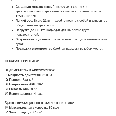
Складная конструкция:
Легко складывается для
транспортировки и хранения. Размеры в сложенном виде:
125×55×27 см.
Легкий вес:
Всего
21 кг
— удобно носить с собой и заносить в
общественный транспорт.
Нагрузка до 100 кг:
Подходит для широкого круга
пользователей.
Встроенная подсветка:
Безопасные поездки в темное время
суток.
Подножка в комплекте:
Удобная парковка в любом месте.
⚙️ ХАРАКТЕРИСТИКИ:
🔋 ДВИГАТЕЛЬ И АККУМУЛЯТОР:
⚡
Мощность двигателя:
350 Вт
🔄
Привод:
Задний
🔋
Напряжение АКБ:
36V
🔋
Емкость АКБ:
8 Ah
⏱️
Время зарядки:
4 часа
🚀 ЭКСПЛУАТАЦИОННЫЕ ХАРАКТЕРИСТИКИ:
🏁
Максимальная скорость:
35 км/ч
📍
Запас хода:
до 24 км*