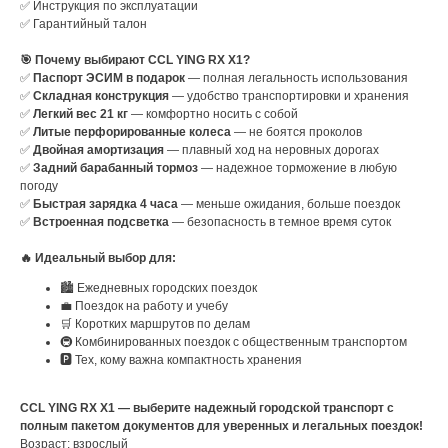
✅ Инструкция по эксплуатации
✅ Гарантийный талон
🎯 Почему выбирают CCL YING RX X1?
✅
Паспорт ЭСИМ в подарок
— полная легальность использования
✅
Складная конструкция
— удобство транспортировки и хранения
✅
Легкий вес 21 кг
— комфортно носить с собой
✅
Литые перфорированные колеса
— не боятся проколов
✅
Двойная амортизация
— плавный ход на неровных дорогах
✅
Задний барабанный тормоз
— надежное торможение в любую
погоду
✅
Быстрая зарядка 4 часа
— меньше ожидания, больше поездок
✅
Встроенная подсветка
— безопасность в темное время суток
🔥 Идеальный выбор для:
🏙️ Ежедневных городских поездок
💼 Поездок на работу и учебу
🛒 Коротких маршрутов по делам
🚇 Комбинированных поездок с общественным транспортом
🅿️ Тех, кому важна компактность хранения
CCL YING RX X1 — выберите надежный городской транспорт с
полным пакетом документов для уверенных и легальных поездок!
Возраст: взрослый