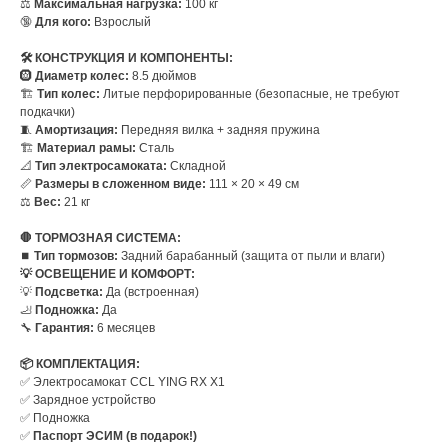
⚖️
Максимальная нагрузка:
100 кг
🔞
Для кого:
Взрослый
🛠️ КОНСТРУКЦИЯ И КОМПОНЕНТЫ:
🛞
Диаметр колес:
8.5 дюймов
🏗️
Тип колес:
Литые перфорированные (безопасные, не требуют
подкачки)
🧵
Амортизация:
Передняя вилка + задняя пружина
🏗️
Материал рамы:
Сталь
📐
Тип электросамоката:
Складной
📏
Размеры в сложенном виде:
111 × 20 × 49 см
⚖️
Вес:
21 кг
🛑 ТОРМОЗНАЯ СИСТЕМА:
⏹️
Тип тормозов:
Задний барабанный (защита от пыли и влаги)
💡 ОСВЕЩЕНИЕ И КОМФОРТ:
💡
Подсветка:
Да (встроенная)
🦶
Подножка:
Да
🔧
Гарантия:
6 месяцев
📦 КОМПЛЕКТАЦИЯ:
✅ Электросамокат CCL YING RX X1
✅ Зарядное устройство
✅ Подножка
✅
Паспорт ЭСИМ (в подарок!)