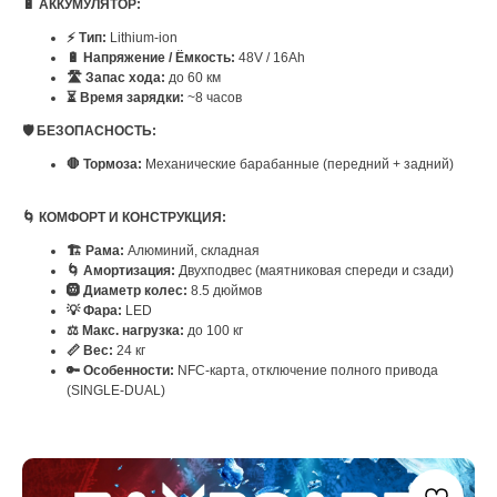
🔋 АККУМУЛЯТОР:
⚡ Тип:
Lithium-ion
🔋 Напряжение / Ёмкость:
48V / 16Ah
🛣️ Запас хода:
до 60 км
⏳ Время зарядки:
~8 часов
🛡️ БЕЗОПАСНОСТЬ:
🛑 Тормоза:
Механические барабанные (передний + задний)
🌀 КОМФОРТ И КОНСТРУКЦИЯ:
🏗️ Рама:
Алюминий, складная
🌀 Амортизация:
Двухподвес (маятниковая спереди и сзади)
🛞 Диаметр колес:
8.5 дюймов
💡 Фара:
LED
⚖️ Макс. нагрузка:
до 100 кг
📏 Вес:
24 кг
🔑 Особенности:
NFC-карта, отключение полного привода
(SINGLE-DUAL)