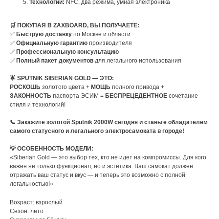
Технологии:
NFC, два режима, умная электроника
🛒 ПОКУПАЯ В ZAXBOARD, ВЫ ПОЛУЧАЕТЕ:
✅
Быструю доставку
по Москве и области
✅
Официальную гарантию
производителя
✅
Профессиональную консультацию
✅
Полный пакет документов
для легального использования
🌟 SPUTNIK SIBERIAN GOLD — ЭТО:
РОСКОШЬ
золотого цвета +
МОЩЬ
полного привода +
ЗАКОННОСТЬ
паспорта ЭСИМ =
БЕСПРЕЦЕДЕНТНОЕ
сочетание
стиля и технологий!
📞 Закажите золотой Sputnik 2000W сегодня и станьте обладателем
самого статусного и легального электросамоката в городе!
💡 ОСОБЕННОСТЬ МОДЕЛИ:
«Siberian Gold — это выбор тех, кто не идет на компромиссы. Для кого
важен не только функционал, но и эстетика. Ваш самокат должен
отражать ваш статус и вкус — и теперь это возможно с полной
легальностью!»
Возраст: взрослый
Сезон: лето