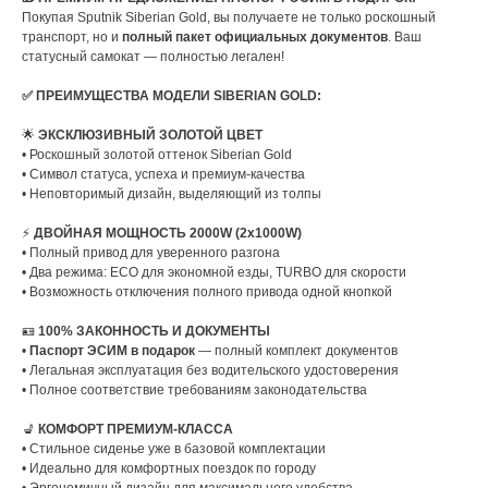
Покупая Sputnik Siberian Gold, вы получаете не только роскошный
транспорт, но и
полный пакет официальных документов
. Ваш
статусный самокат — полностью легален!
✅ ПРЕИМУЩЕСТВА МОДЕЛИ SIBERIAN GOLD:
🌟
ЭКСКЛЮЗИВНЫЙ ЗОЛОТОЙ ЦВЕТ
• Роскошный золотой оттенок Siberian Gold
• Символ статуса, успеха и премиум-качества
• Неповторимый дизайн, выделяющий из толпы
⚡
ДВОЙНАЯ МОЩНОСТЬ 2000W (2x1000W)
• Полный привод для уверенного разгона
• Два режима: ECO для экономной езды, TURBO для скорости
• Возможность отключения полного привода одной кнопкой
🪪
100% ЗАКОННОСТЬ И ДОКУМЕНТЫ
•
Паспорт ЭСИМ в подарок
— полный комплект документов
• Легальная эксплуатация без водительского удостоверения
• Полное соответствие требованиям законодательства
💺
КОМФОРТ ПРЕМИУМ-КЛАССА
• Стильное сиденье уже в базовой комплектации
• Идеально для комфортных поездок по городу
• Эргономичный дизайн для максимального удобства