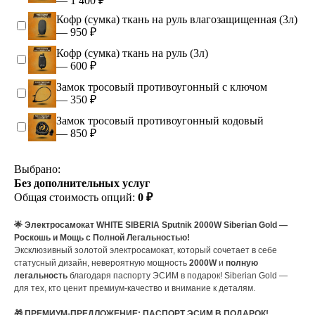
— 1 400 ₽
Кофр (сумка) ткань на руль влагозащищенная (3л)
— 950 ₽
Кофр (сумка) ткань на руль (3л)
— 600 ₽
Замок тросовый противоугонный с ключом
— 350 ₽
Замок тросовый противоугонный кодовый
— 850 ₽
Выбрано:
Без дополнительных услуг
Общая стоимость опций:
0 ₽
🌟 Электросамокат WHITE SIBERIA Sputnik 2000W Siberian Gold —
Роскошь и Мощь с Полной Легальностью!
Эксклюзивный золотой электросамокат, который сочетает в себе
статусный дизайн, невероятную мощность
2000W
и
полную
легальность
благодаря паспорту ЭСИМ в подарок! Siberian Gold —
для тех, кто ценит премиум-качество и внимание к деталям.
🎁 ПРЕМИУМ-ПРЕДЛОЖЕНИЕ: ПАСПОРТ ЭСИМ В ПОДАРОК!