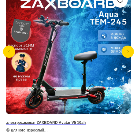
электросамокат ZAXBOARD Avatar V5 10ah
эл
🔞 Для кого: взрослый
🔞 
🏁 MAX скорость: до 40 км/ч
🏁 