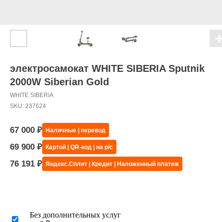
электросамокат WHITE SIBERIA Sputnik
2000W Siberian Gold
WHITE SIBERIA
SKU:
237624
67 000
₽
Наличные | перевод
69 900
₽
Картой | QR-код | на р/с
76 191
₽
Яндекс.Сплит | Кредит | Наложенный платеж
Без дополнительных услуг