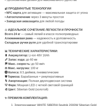
🔐
ПРОДВИНУТЫЕ ТЕХНОЛОГИИ
•
NFC-карта
для активации — максимальная защита от угона
•
Автоотключение
через 3 минуты простоя
•
Заводская аквазащита
для любой погоды
⚖️
ИДЕАЛЬНОЕ СОЧЕТАНИЕ ЛЕГКОСТИ И ПРОЧНОСТИ
Всего 24 кг
— самый легкий в классе полноприводных
Алюминиевая рама
— надежность и долговечность
Складные ручки руля
для удобной транспортировки
📊 ТЕХНИЧЕСКИЕ ХАРАКТЕРИСТИКИ:
🔋 Аккумулятор:
Li-ion 48V 16Ah
📏 Запас хода:
до 60 км
🏁 Макс. скорость:
до 50 км/ч
⚖️ Макс. нагрузка:
100 кг
🛞 Колеса:
8.5 дюймов, пневматические
🛡️ Тормоза:
Барабанные + рекуперативные
🌀 Амортизация:
Полная двухподвесная система
💡 Фара:
Мощная LED с четкой световой границей
🎨 Цвет:
Siberian Gold (золотой)
✨ ПРЕМИУМ-КОМПЛЕКТАЦИЯ:
Электросамокат WHITE SIBERIA Sputnik 2000W Siberian Gold