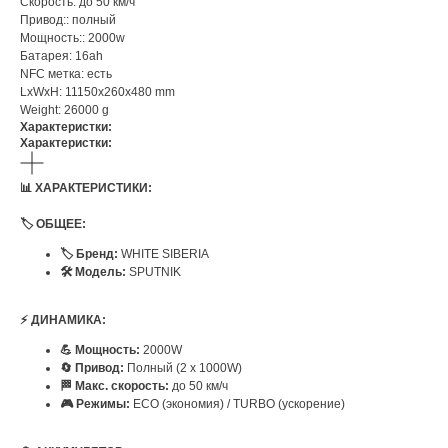
Скорость: до 50 км/ч
Привод:: полный
Мощность:: 2000w
Батарея: 16ah
NFC метка: есть
LxWxH: 11150x260x480 mm
Weight: 26000 g
Характеристки:
Характеристки:
📊 ХАРАКТЕРИСТИКИ:
🏷️ ОБЩЕЕ:
🏷️ Бренд:
WHITE SIBERIA
🛠️ Модель:
SPUTNIK
⚡ ДИНАМИКА:
💪 Мощность:
2000W
🔄 Привод:
Полный (2 х 1000W)
🏁 Макс. скорость:
до 50 км/ч
🎮 Режимы:
ECO (экономия) / TURBO (ускорение)