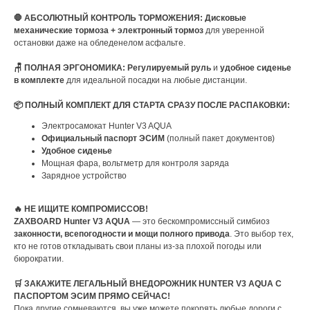
🛑 АБСОЛЮТНЫЙ КОНТРОЛЬ ТОРМОЖЕНИЯ:
Дисковые
механические тормоза + электронный тормоз
для уверенной
остановки даже на обледенелом асфальте.
🪑 ПОЛНАЯ ЭРГОНОМИКА:
Регулируемый руль
и
удобное сиденье
в комплекте
для идеальной посадки на любые дистанции.
📦 ПОЛНЫЙ КОМПЛЕКТ ДЛЯ СТАРТА СРАЗУ ПОСЛЕ РАСПАКОВКИ:
Электросамокат Hunter V3 AQUA
Официальный паспорт ЭСИМ
(полный пакет документов)
Удобное сиденье
Мощная фара, вольтметр для контроля заряда
Зарядное устройство
🔥 НЕ ИЩИТЕ КОМПРОМИССОВ!
ZAXBOARD Hunter V3 AQUA
— это бескомпромиссный симбиоз
законности, всепогодности и мощи полного привода
. Это выбор тех,
кто не готов откладывать свои планы из-за плохой погоды или
бюрократии.
🛒 ЗАКАЖИТЕ ЛЕГАЛЬНЫЙ ВНЕДОРОЖНИК HUNTER V3 AQUA С
ПАСПОРТОМ ЭСИМ ПРЯМО СЕЙЧАС!
Пока другие сомневаются, вы уже можете покорять любые дороги с