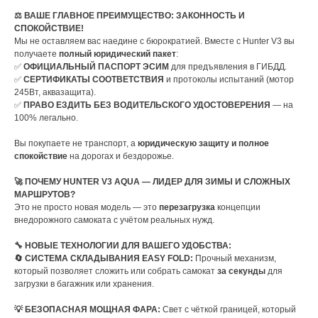
⚖️ ВАШЕ ГЛАВНОЕ ПРЕИМУЩЕСТВО: ЗАКОННОСТЬ И
СПОКОЙСТВИЕ!
Мы не оставляем вас наедине с бюрократией. Вместе с Hunter V3 вы
получаете
полный юридический пакет
:
✅
ОФИЦИАЛЬНЫЙ ПАСПОРТ ЭСИМ
для предъявления в ГИБДД.
✅
СЕРТИФИКАТЫ СООТВЕТСТВИЯ
и протоколы испытаний (мотор
245Вт, аквазащита).
✅
ПРАВО ЕЗДИТЬ БЕЗ ВОДИТЕЛЬСКОГО УДОСТОВЕРЕНИЯ
— на
100% легально.
Вы покупаете не транспорт, а
юридическую защиту и полное
спокойствие
на дорогах и бездорожье.
🚀 ПОЧЕМУ HUNTER V3 AQUA — ЛИДЕР ДЛЯ ЗИМЫ И СЛОЖНЫХ
МАРШРУТОВ?
Это не просто новая модель — это
перезагрузка
концепции
внедорожного самоката с учётом реальных нужд.
🔧 НОВЫЕ ТЕХНОЛОГИИ ДЛЯ ВАШЕГО УДОБСТВА:
🔄 СИСТЕМА СКЛАДЫВАНИЯ EASY FOLD:
Прочный механизм,
который позволяет сложить или собрать самокат
за секунды
для
загрузки в багажник или хранения.
💡 БЕЗОПАСНАЯ МОЩНАЯ ФАРА:
Свет с чёткой границей, который