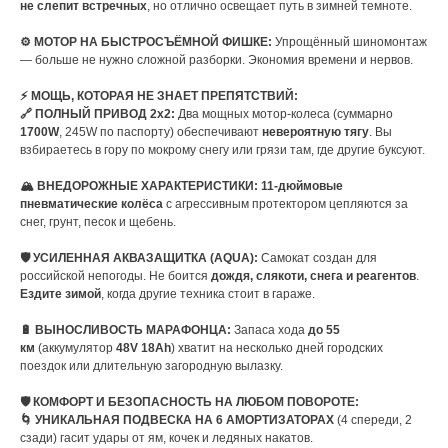
не слепит встречных
, но отлично освещает путь в зимней темноте.
⚙️ МОТОР НА БЫСТРОСЪЁМНОЙ ФИШКЕ:
Упрощённый шиномонтаж
— больше не нужно сложной разборки. Экономия времени и нервов.
⚡ МОЩЬ, КОТОРАЯ НЕ ЗНАЕТ ПРЕПЯТСТВИЙ:
🔗 ПОЛНЫЙ ПРИВОД 2x2:
Два мощных мотор-колеса (суммарно
1700W
, 245W по паспорту) обеспечивают
невероятную тягу
. Вы
взбираетесь в гору по мокрому снегу или грязи там, где другие буксуют.
🏔️ ВНЕДОРОЖНЫЕ ХАРАКТЕРИСТИКИ: 11-дюймовые
пневматические колёса
с агрессивным протектором цепляются за
снег, грунт, песок и щебень.
🛡️ УСИЛЕННАЯ АКВАЗАЩИТКА (AQUA):
Самокат создан для
российской непогоды. Не боится
дождя, слякоти, снега и реагентов
.
Ездите зимой
, когда другие техника стоит в гараже.
🔋 ВЫНОСЛИВОСТЬ МАРАФОНЦА:
Запаса хода
до 55
км
(аккумулятор
48V 18Ah
) хватит на несколько дней городских
поездок или длительную загородную вылазку.
🛡️ КОМФОРТ И БЕЗОПАСНОСТЬ НА ЛЮБОМ ПОВОРОТЕ:
🌀 УНИКАЛЬНАЯ ПОДВЕСКА НА 6 АМОРТИЗАТОРАХ
(4 спереди, 2
сзади) гасит удары от ям, кочек и ледяных накатов.