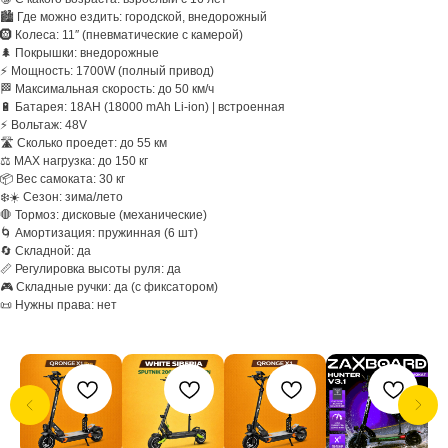
🏙️ Где можно ездить: городской, внедорожный
🛞 Колеса: 11″ (пневматические c камерой)
🌲 Покрышки: внедорожные
⚡ Мощность: 1700W (полный привод)
🏁 Максимальная скорость: до 50 км/ч
🔋 Батарея: 18AH (18000 mAh Li-ion) | встроенная
⚡ Вольтаж: 48V
🛣️ Сколько проедет: до 55 км
⚖️ MAX нагрузка: до 150 кг
📦 Вес самоката: 30 кг
❄️☀️ Сезон: зима/лето
🛑 Тормоз: дисковые (механические)
🌀 Амортизация: пружинная (6 шт)
🔄 Складной: да
📏 Регулировка высоты руля: да
🎮 Складные ручки: да (с фиксатором)
📜 Нужны права: нет