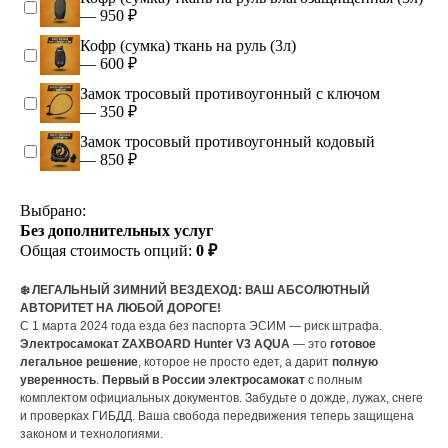
— 950 ₽
Кофр (сумка) ткань на руль (3л)
— 600 ₽
Замок тросовый противоугонный с ключом
— 350 ₽
Замок тросовый противоугонный кодовый
— 850 ₽
Выбрано:
Без дополнительных услуг
Общая стоимость опций:
0 ₽
❄️ ЛЕГАЛЬНЫЙ ЗИМНИЙ ВЕЗДЕХОД: ВАШ АБСОЛЮТНЫЙ
АВТОРИТЕТ НА ЛЮБОЙ ДОРОГЕ!
С 1 марта 2024 года езда без паспорта ЭСИМ — риск штрафа.
Электросамокат ZAXBOARD Hunter V3 AQUA
— это
готовое
легальное решение
, которое не просто едет, а дарит
полную
уверенность
.
Первый в России электросамокат
с полным
комплектом официальных документов. Забудьте о дожде, лужах, снеге
и проверках ГИБДД. Ваша свобода передвижения теперь защищена
законом и технологиями.