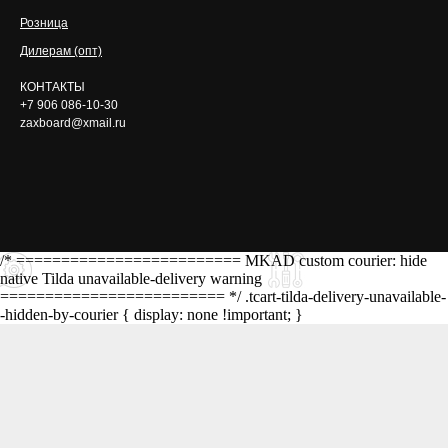
Розница
Дилерам (опт)
КОНТАКТЫ
+7 906 086-10-30
zaxboard@xmail.ru
/* ========================= MKAD custom courier: hide
native Tilda unavailable-delivery warning
========================= */ .tcart-tilda-delivery-unavailable-
-hidden-by-courier { display: none !important; }