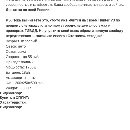
уверенностью и комфортом. Ваша свобода начинается здесь и сейчас.
Доставка по всей России.
P.S. Пока вы читаете это, кто-то уже мчится на своём Hunter V3 по
первому снегопаду или ночному городу, не думая о лужах и
проверках ГИБДД. Не упустите свой шанс обрести полную свободу
передвижения — закажите своего «Охотника» сегодня!
Возраст: взрослый
Сезон: лето
Сезон: зима
Скорость: до 55 км/ч
Привод:: полный
Мощность:: 1700w
Батарея: 18ah
Аквазащита: есть
lwh: 1200x250x500 mm
Weight: 30000 g
Видеообзор:
Купить в СПЛИТ:
Характеристки:
Видеообзор: