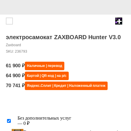
электросамокат ZAXBOARD Hunter V3.0
Zaxboard
SKU:
236793
61 900
₽
Наличные | перевод
64 900
₽
Картой | QR-код | на р/с
70 741
₽
Яндекс.Сплит | Кредит | Наложенный платеж
Без дополнительных услуг
— 0 ₽