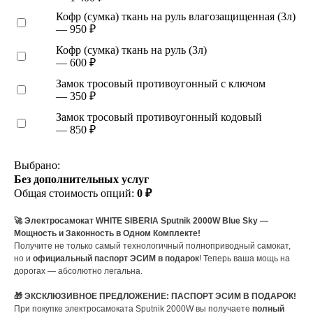
Кофр (сумка) ткань на руль влагозащищенная (3л)
— 950 ₽
Кофр (сумка) ткань на руль (3л)
— 600 ₽
Замок тросовый противоугонный с ключом
— 350 ₽
Замок тросовый противоугонный кодовый
— 850 ₽
Выбрано:
Без дополнительных услуг
Общая стоимость опций:
0 ₽
🚀 Электросамокат WHITE SIBERIA Sputnik 2000W Blue Sky —
Мощность и Законность в Одном Комплекте!
Получите не только самый технологичный полноприводный самокат,
но и
официальный паспорт ЭСИМ в подарок
! Теперь ваша мощь на
дорогах — абсолютно легальна.
🎁 ЭКСКЛЮЗИВНОЕ ПРЕДЛОЖЕНИЕ: ПАСПОРТ ЭСИМ В ПОДАРОК!
При покупке электросамоката Sputnik 2000W вы получаете
полный