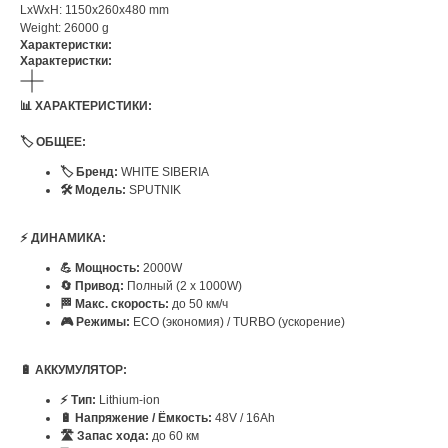
LxWxH: 1150x260x480 mm
Weight: 26000 g
Характеристки:
Характеристки:
📊 ХАРАКТЕРИСТИКИ:
🏷️ ОБЩЕЕ:
🏷️ Бренд:
WHITE SIBERIA
🛠️ Модель:
SPUTNIK
⚡ ДИНАМИКА:
💪 Мощность:
2000W
🔄 Привод:
Полный (2 х 1000W)
🏁 Макс. скорость:
до 50 км/ч
🎮 Режимы:
ECO (экономия) / TURBO (ускорение)
🔋 АККУМУЛЯТОР:
⚡ Тип:
Lithium-ion
🔋 Напряжение / Ёмкость:
48V / 16Ah
🛣️ Запас хода:
до 60 км