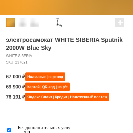
электросамокат WHITE SIBERIA Sputnik
2000W Blue Sky
WHITE SIBERIA
SKU:
237621
67 000
₽
Наличные | перевод
69 900
₽
Картой | QR-код | на р/с
76 191
₽
Яндекс.Сплит | Кредит | Наложенный платеж
Без дополнительных услуг
— 0 ₽