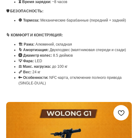
⏳ Время зарядки:
~8 часов
🛡️ БЕЗОПАСНОСТЬ:
🛑 Тормоза:
Механические барабанные (передний + задний)
🌀 КОМФОРТ И КОНСТРУКЦИЯ:
🏗️ Рама:
Алюминий, складная
🌀 Амортизация:
Двухподвес (маятниковая спереди и сзади)
🛞 Диаметр колес:
8.5 дюймов
💡 Фара:
LED
⚖️ Макс. нагрузка:
до 100 кг
📏 Вес:
24 кг
🔑 Особенности:
NFC-карта, отключение полного привода
(SINGLE-DUAL)