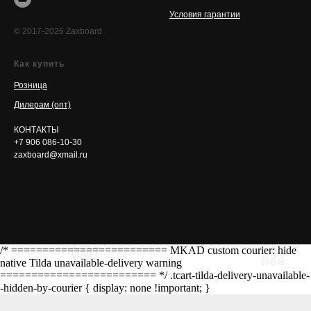
Условия гарантии
© 2017-2026 Zaxboard
Как купить
Розница
Дилерам (опт)
КОНТАКТЫ
+7 906 086-10-30
zaxboard@xmail.ru
/* ========================= MKAD custom courier: hide
native Tilda unavailable-delivery warning
========================= */ .tcart-tilda-delivery-unavailable-
-hidden-by-courier { display: none !important; }