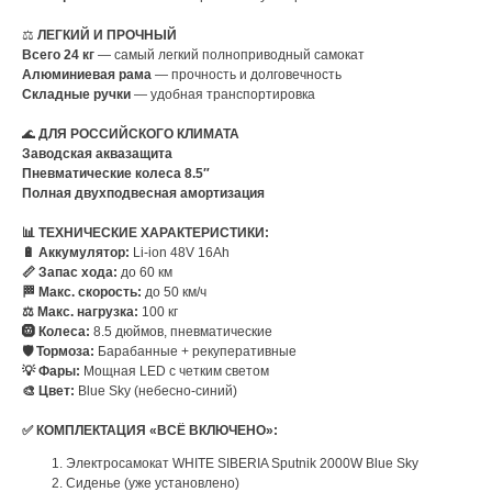
⚖️
ЛЕГКИЙ И ПРОЧНЫЙ
Всего 24 кг
— самый легкий полноприводный самокат
Алюминиевая рама
— прочность и долговечность
Складные ручки
— удобная транспортировка
🌊
ДЛЯ РОССИЙСКОГО КЛИМАТА
Заводская аквазащита
Пневматические колеса 8.5″
Полная двухподвесная амортизация
📊 ТЕХНИЧЕСКИЕ ХАРАКТЕРИСТИКИ:
🔋 Аккумулятор:
Li-ion 48V 16Ah
📏 Запас хода:
до 60 км
🏁 Макс. скорость:
до 50 км/ч
⚖️ Макс. нагрузка:
100 кг
🛞 Колеса:
8.5 дюймов, пневматические
🛡️ Тормоза:
Барабанные + рекуперативные
💡 Фары:
Мощная LED с четким светом
🎨 Цвет:
Blue Sky (небесно-синий)
✅ КОМПЛЕКТАЦИЯ «ВСЁ ВКЛЮЧЕНО»:
Электросамокат WHITE SIBERIA Sputnik 2000W Blue Sky
Сиденье (уже установлено)