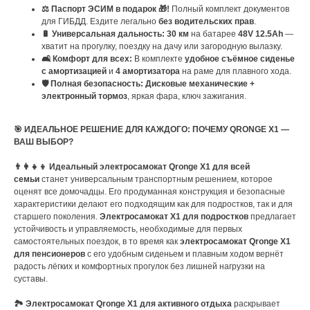
⚖️ Паспорт ЭСИМ в подарок 🎁!
Полный комплект документов
для ГИБДД. Ездите легально
без водительских прав
.
🔋 Универсальная дальность:
30 км
на батарее
48V 12.5Ah
—
хватит на прогулку, поездку на дачу или загородную вылазку.
🛋️ Комфорт для всех:
В комплекте
удобное съёмное сиденье
с амортизацией
и
4 амортизатора
на раме для плавного хода.
🛡️ Полная безопасность:
Дисковые механические +
электронный тормоз
, яркая фара, ключ зажигания.
🎯 ИДЕАЛЬНОЕ РЕШЕНИЕ ДЛЯ КАЖДОГО: ПОЧЕМУ QRONGE X1 —
ВАШ ВЫБОР?
👨‍👩‍👧‍👦 Идеальный электросамокат Qronge X1 для всей
семьи
станет универсальным транспортным решением, которое
оценят все домочадцы. Его продуманная конструкция и безопасные
характеристики делают его подходящим как для подростков, так и для
старшего поколения.
Электросамокат X1 для подростков
предлагает
устойчивость и управляемость, необходимые для первых
самостоятельных поездок, в то время как
электросамокат Qronge X1
для пенсионеров
с его удобным сиденьем и плавным ходом вернёт
радость лёгких и комфортных прогулок без лишней нагрузки на
суставы.
🏞️ Электросамокат Qronge X1 для активного отдыха
раскрывает