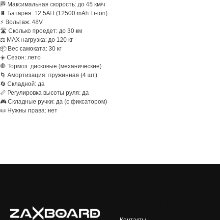
🏁 Максимальная скорость: до 45 км/ч
🔋 Батарея: 12.5AH (12500 mAh Li-ion)
⚡ Вольтаж: 48V
🛣️ Сколько проедет: до 30 км
⚖️ MAX нагрузка: до 120 кг
📦 Вес самоката: 30 кг
☀️ Сезон: лето
🛑 Тормоз: дисковые (механические)
🌀 Амортизация: пружинная (4 шт)
🔄 Складной: да
📏 Регулировка высоты руля: да
🎮 Складные ручки: да (с фиксатором)
📜 Нужны права: нет
Интернет-магазин