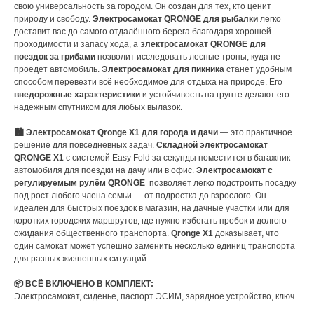
свою универсальность за городом. Он создан для тех, кто ценит
природу и свободу.
Электросамокат QRONGE для рыбалки
легко
доставит вас до самого отдалённого берега благодаря хорошей
проходимости и запасу хода, а
электросамокат QRONGE для
поездок за грибами
позволит исследовать лесные тропы, куда не
проедет автомобиль.
Электросамокат для пикника
станет удобным
способом перевезти всё необходимое для отдыха на природе. Его
внедорожные характеристики
и устойчивость на грунте делают его
надежным спутником для любых вылазок.
🏙️ Электросамокат Qronge X1 для города и дачи
— это практичное
решение для повседневных задач.
Складной электросамокат
QRONGE X1
с системой Easy Fold за секунды поместится в багажник
автомобиля для поездки на дачу или в офис.
Электросамокат с
регулируемым рулём QRONGE
позволяет легко подстроить посадку
под рост любого члена семьи — от подростка до взрослого. Он
идеален для быстрых поездок в магазин, на дачные участки или для
коротких городских маршрутов, где нужно избегать пробок и долгого
ожидания общественного транспорта.
Qronge X1
доказывает, что
один самокат может успешно заменить несколько единиц транспорта
для разных жизненных ситуаций.
📦 ВСЁ ВКЛЮЧЕНО В КОМПЛЕКТ:
Электросамокат, сиденье, паспорт ЭСИМ, зарядное устройство, ключ.