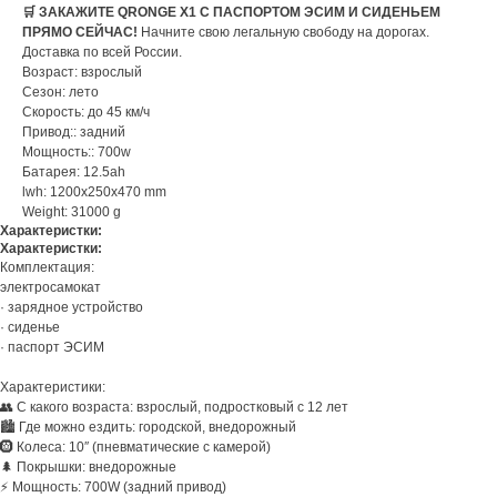
🛒 ЗАКАЖИТЕ QRONGE X1 С ПАСПОРТОМ ЭСИМ И СИДЕНЬЕМ
ПРЯМО СЕЙЧАС!
Начните свою легальную свободу на дорогах.
Доставка по всей России.
Возраст: взрослый
Сезон: лето
Скорость: до 45 км/ч
Привод:: задний
Мощность:: 700w
Батарея: 12.5ah
lwh: 1200x250x470 mm
Weight: 31000 g
Характеристки:
Характеристки:
Комплектация:
электросамокат
· зарядное устройство
· сиденье
· паспорт ЭСИМ
Характеристики:
👥 С какого возраста: взрослый, подростковый с 12 лет
🏙️ Где можно ездить: городской, внедорожный
🛞 Колеса: 10″ (пневматические с камерой)
🌲 Покрышки: внедорожные
⚡ Мощность: 700W (задний привод)