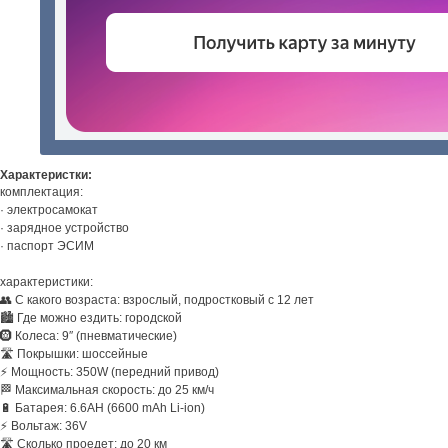
Характеристки:
комплектация:
· электросамокат
· зарядное устройство
· паспорт ЭСИМ
характеристики:
👥 С какого возраста: взрослый, подростковый с 12 лет
🏙️ Где можно ездить: городской
🛞 Колеса: 9″ (пневматические)
🛣️ Покрышки: шоссейные
⚡ Мощность: 350W (передний привод)
🏁 Максимальная скорость: до 25 км/ч
🔋 Батарея: 6.6AH (6600 mAh Li-ion)
⚡ Вольтаж: 36V
🛣️ Сколько проедет: до 20 км