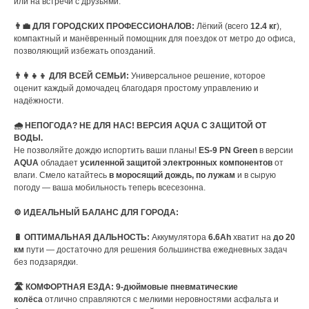
или на встречи с друзьями.
👨‍💼 ДЛЯ ГОРОДСКИХ ПРОФЕССИОНАЛОВ:
Лёгкий (всего
12.4 кг
),
компактный и манёвренный помощник для поездок от метро до офиса,
позволяющий избежать опозданий.
👨‍👩‍👧‍👦 ДЛЯ ВСЕЙ СЕМЬИ:
Универсальное решение, которое
оценит каждый домочадец благодаря простому управлению и
надёжности.
🌧️ НЕПОГОДА? НЕ ДЛЯ НАС! ВЕРСИЯ AQUA С ЗАЩИТОЙ ОТ
ВОДЫ.
Не позволяйте дождю испортить ваши планы!
ES-9 PN Green
в версии
AQUA
обладает
усиленной защитой электронных компонентов
от
влаги. Смело катайтесь
в моросящий дождь, по лужам
и в сырую
погоду — ваша мобильность теперь всесезонна.
⚙️ ИДЕАЛЬНЫЙ БАЛАНС ДЛЯ ГОРОДА:
🔋 ОПТИМАЛЬНАЯ ДАЛЬНОСТЬ:
Аккумулятора
6.6Ah
хватит на
до 20
км
пути — достаточно для решения большинства ежедневных задач
без подзарядки.
🛣️ КОМФОРТНАЯ ЕЗДА:
9-дюймовые пневматические
колёса
отлично справляются с мелкими неровностями асфальта и