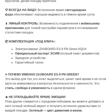
брусчатки, делая поездку приятной.
💡 ВСЕГДА НА ВИДУ:
Встроенная яркая
светодиодная
фара
обеспечивает хорошую видимость в тёмное время суток.
📱 УМНЫЙ КОНТРОЛЬ:
Возможность подключения к
мобильному
приложению
для тонкой настройки параметров и отслеживания
статистики поездок.
📦 КОМПЛЕКТАЦИЯ «ПОД КЛЮЧ»:
Электросамокат ZAXBOARD ES-9 PN Green AQUA
Официальный паспорт ЭСИМ
(полный пакет документов)
Зарядное устройство
Гарантийный талон
✨ ПОЧЕМУ ИМЕННО ZAXBOARD ES-9 PN GREEN?
Это выбор для тех, кто хочет выделяться, ценит своё время и не готов
идти на компромиссы в вопросах безопасности и законности. Это
стиль, свобода и уверенность
в одном флаконе.
🔥 НЕ ОТКЛАДЫВАЙТЕ ЯРКИЕ ЭМОЦИИ!
Пока другие сливаются с городским пейзажем, вы можете добавить в
него сочный зелёный акцент и получить истинное удовольствие от
каждой поездки.
Зелёный — цвет движения и жизни.