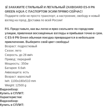
🛒 ЗАКАЖИТЕ СТИЛЬНЫЙ И ЛЕГАЛЬНЫЙ ZAXBOARD ES-9 PN
GREEN AQUA С ПАСПОРТОМ ЭСИМ ПРЯМО СЕЙЧАС!
Подарите себе не просто транспорт, а настроение, свободу и новый
взгляд на город. Доставка по всей России!
P.S. Представьте, как вы легко и ярко скользите по городским
улицам, привлекая восхищённые взгляды и прибывая точно в срок.
С ES-9 PN Green обычная поездка превращается в небольшое
приключение. Выберите свой цвет свободы!
Возраст: подростковый
Сезон: лето
Скорость: до 28 км/ч
Привод:: передний
Мощность:: 350w
Батарея: 6.6ah
Аквазащита: есть
Возраст: взрослый
lwh: 1100x180x510 mm
Weight: 12500 g
Видеообзор:
Купить в СПЛИТ:
Характеристки:
Видеообзор:
Купить в СПЛИТ: