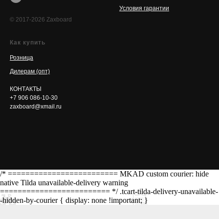
Условия гарантии
© 2017-2026 Zaxboard
Как купить
Розница
Дилерам (опт)
КОНТАКТЫ
+7 906 086-10-30
zaxboard@xmail.ru
/* ========================= MKAD custom courier: hide
native Tilda unavailable-delivery warning
========================= */ .tcart-tilda-delivery-unavailable-
-hidden-by-courier { display: none !important; }