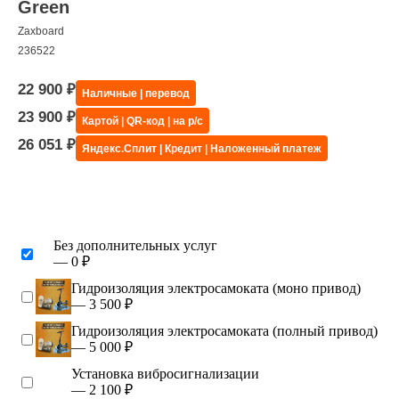
Green
Zaxboard
236522
22 900
₽
Наличные | перевод
23 900
₽
Картой | QR-код | на р/с
26 051
₽
Яндекс.Сплит | Кредит | Наложенный платеж
Без дополнительных услуг
— 0 ₽
Гидроизоляция электросамоката (моно привод)
— 3 500 ₽
Гидроизоляция электросамоката (полный привод)
— 5 000 ₽
Установка вибросигнализации
— 2 100 ₽