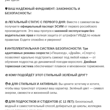
уже здесь!
🛡️ ВАШ НАДЁЖНЫЙ ФУНДАМЕНТ: ЗАКОННОСТЬ И
БЕЗОПАСНОСТЬ!
⚖️ ЛЕГАЛЬНЫЙ СТАТУС С ПЕРВОГО ДНЯ:
Вместе с самокатом вы
получаете
официальный паспорт ЭСИМ
от первого российского
производителя. Это ваш пропуск к
законной эксплуатации без
водительских прав
и полная защита от штрафов ГИБДД по новым
правилам. Ездите спокойно и уверенно!
🚦 ИНТЕЛЛЕКТУАЛЬНАЯ СИСТЕМА БЕЗОПАСНОСТИ:
Три
адаптивных режима скорости
(«Пешеход», «Драйв», «Спорт»)
позволяют идеально подстроить самокат под любой навык — от
обучения подростка до динамичной поездки взрослого.
Двойная
тормозная система
обеспечивает плавное и мгновенное торможение.
🎨 КОМУ ПОДОЙДЁТ ЭТОТ СТИЛЬНЫЙ ЗЕЛЁНЫЙ ДРУГ?
🧑‍🎨 ДЛЯ СТИЛЬНЫХ И АКТИВНЫХ:
Вы цените эстетику и хотите,
чтобы ваш транспорт отражал ваш характер. Зелёный цвет — символ
энергии, свежести и жизненной силы.
🧒 ДЛЯ ПОДРОСТКОВ И СТУДЕНТОВ (С 12 ЛЕТ):
Безопасный,
модный и самостоятельный способ добираться до школы, колледжа